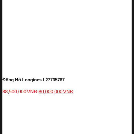
Đồng Hồ Longines L27735787
88,500,000
VNĐ
80,000,000
VNĐ