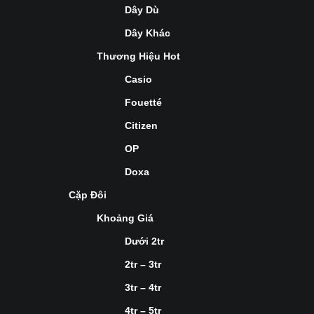
Dây Dù
Dây Khác
Thương Hiệu Hot
Casio
Fouetté
Citizen
OP
Doxa
Cặp Đôi
Khoảng Giá
Dưới 2tr
2tr – 3tr
3tr – 4tr
4tr – 5tr