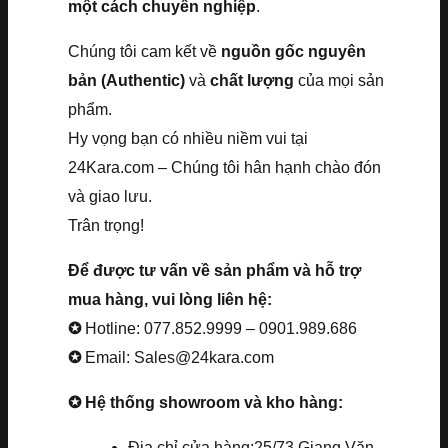
một cách chuyên nghiệp
.
Chúng tôi cam kết về
nguồn gốc nguyên
bản (Authentic)
và
chất lượng
của mọi sản
phẩm.
Hy vọng bạn có nhiều niềm vui tại
24Kara.com – Chúng tôi hân hạnh chào đón
và giao lưu.
Trân trọng!
Để được tư vấn về sản phẩm và hỗ trợ
mua hàng, vui lòng liên hệ:
✪
Hotline: 077.852.9999 – 0901.989.686
✪
Email: Sales@24kara.com
✪ Hệ thống showroom và kho hàng:
Địa chỉ cửa hàng:25/73 Giang Văn