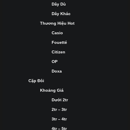
Dây Dù
Dây Khác
Thương Hiệu Hot
Casio
Fouetté
Citizen
OP
Doxa
Cặp Đôi
Khoảng Giá
Dưới 2tr
2tr – 3tr
3tr – 4tr
4tr – 5tr