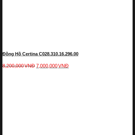
Đồng Hồ Certina C028.310.16.296.00
8,200,000
VNĐ
7,000,000
VNĐ