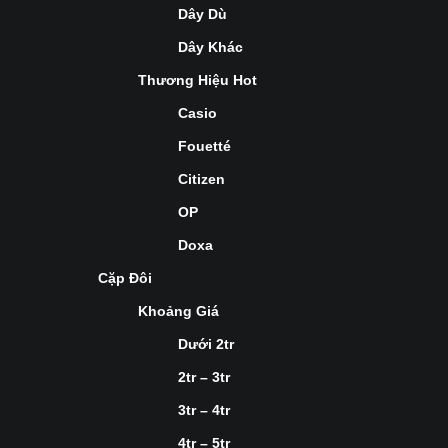
Dây Dù
Dây Khác
Thương Hiệu Hot
Casio
Fouetté
Citizen
OP
Doxa
Cặp Đôi
Khoảng Giá
Dưới 2tr
2tr – 3tr
3tr – 4tr
4tr – 5tr