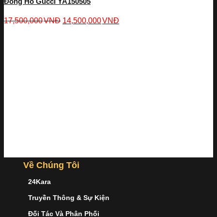
Đồng Hồ Gucci YA150505
17,500,000
VNĐ
14,500,000
VNĐ
Về Chúng Tôi
24Kara
Truyền Thông & Sự Kiện
Đối Tác Và Phân Phối