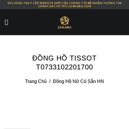
VUI LÒNG TRUY CẬP WEBSITE MỚI CỦA CHÚNG TÔI ĐỂ NHẬN THÔNG TIN
Skip
CHÍNH XÁC HTTPS://24KARA.COM
to
content
ĐỒNG HỒ TISSOT
T0733102201700
Trang Chủ
/
Đồng Hồ Nữ Có Sẵn HN