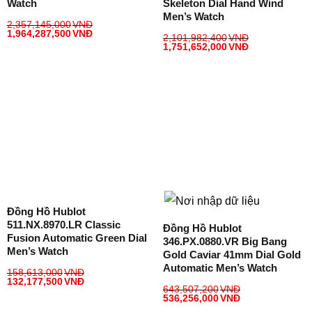
Watch
Skeleton Dial Hand Wind
Men’s Watch
2,357,145,000
VNĐ
1,964,287,500
VNĐ
2,101,982,400
VNĐ
1,751,652,000
VNĐ
Đồng Hồ Hublot
511.NX.8970.LR Classic
Đồng Hồ Hublot
Fusion Automatic Green Dial
346.PX.0880.VR Big Bang
Men’s Watch
Gold Caviar 41mm Dial Gold
Automatic Men’s Watch
158,613,000
VNĐ
132,177,500
VNĐ
643,507,200
VNĐ
536,256,000
VNĐ