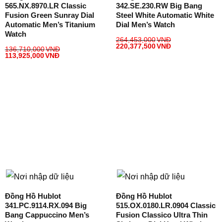
565.NX.8970.LR Classic
342.SE.230.RW Big Bang
Fusion Green Sunray Dial
Steel White Automatic White
Automatic Men’s Titanium
Dial Men’s Watch
Watch
264,453,000
VNĐ
220,377,500
VNĐ
136,710,000
VNĐ
113,925,000
VNĐ
Đồng Hồ Hublot
Đồng Hồ Hublot
341.PC.9114.RX.094 Big
515.OX.0180.LR.0904 Classic
Bang Cappuccino Men’s
Fusion Classico Ultra Thin