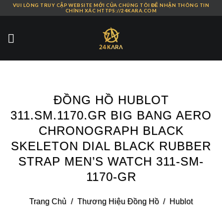
VUI LÒNG TRUY CẬP WEBSITE MỚI CỦA CHÚNG TÔI ĐỂ NHẬN THÔNG TIN
Skip
CHÍNH XÁC HTTPS://24KARA.COM
to
content
ĐỒNG HỒ HUBLOT
311.SM.1170.GR BIG BANG AERO
CHRONOGRAPH BLACK
SKELETON DIAL BLACK RUBBER
STRAP MEN’S WATCH 311-SM-
1170-GR
Trang Chủ
/
Thương Hiệu Đồng Hồ
/
Hublot