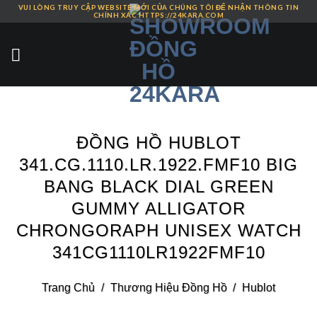
VUI LÒNG TRUY CẬP WEBSITE MỚI CỦA CHÚNG TÔI ĐỂ NHẬN THÔNG TIN
Skip
CHÍNH XÁC HTTPS://24KARA.COM
to
content
ĐỒNG HỒ HUBLOT
341.CG.1110.LR.1922.FMF10 BIG
BANG BLACK DIAL GREEN
GUMMY ALLIGATOR
CHRONGORAPH UNISEX WATCH
341CG1110LR1922FMF10
Trang Chủ
/
Thương Hiệu Đồng Hồ
/
Hublot