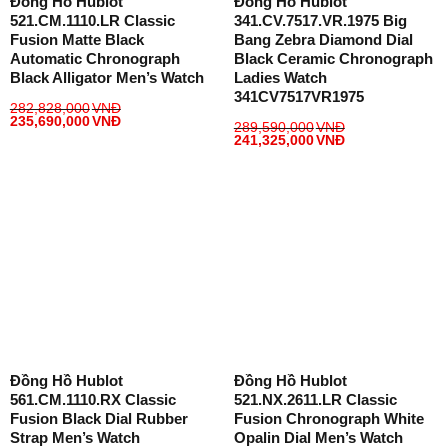
Đồng Hồ Hublot
Đồng Hồ Hublot
521.CM.1110.LR Classic
341.CV.7517.VR.1975 Big
Fusion Matte Black
Bang Zebra Diamond Dial
Automatic Chronograph
Black Ceramic Chronograph
Black Alligator Men’s Watch
Ladies Watch
341CV7517VR1975
282,828,000
VNĐ
235,690,000
VNĐ
289,590,000
VNĐ
241,325,000
VNĐ
Đồng Hồ Hublot
Đồng Hồ Hublot
561.CM.1110.RX Classic
521.NX.2611.LR Classic
Fusion Black Dial Rubber
Fusion Chronograph White
Strap Men’s Watch
Opalin Dial Men’s Watch