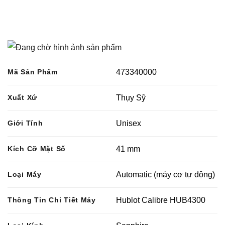
Mã Sản Phẩm
473340000
Xuất Xứ
Thụy Sỹ
Giới Tính
Unisex
Kích Cỡ Mặt Số
41 mm
Loại Máy
Automatic (máy cơ tự động)
Thông Tin Chi Tiết Máy
Hublot Calibre HUB4300