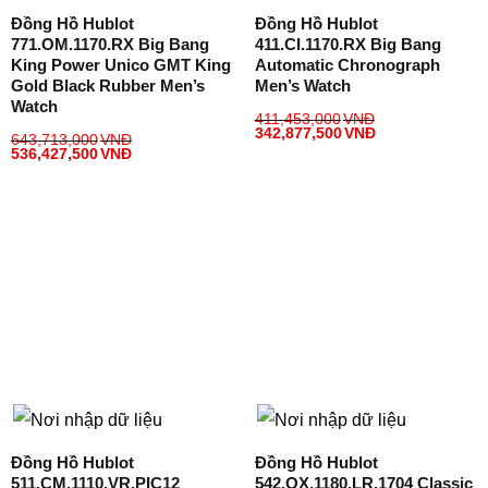
Đồng Hồ Hublot
Đồng Hồ Hublot
771.OM.1170.RX Big Bang
411.CI.1170.RX Big Bang
King Power Unico GMT King
Automatic Chronograph
Gold Black Rubber Men’s
Men’s Watch
Watch
411,453,000
VNĐ
342,877,500
VNĐ
643,713,000
VNĐ
536,427,500
VNĐ
Đồng Hồ Hublot
Đồng Hồ Hublot
511.CM.1110.VR.PIC12
542.OX.1180.LR.1704 Classic