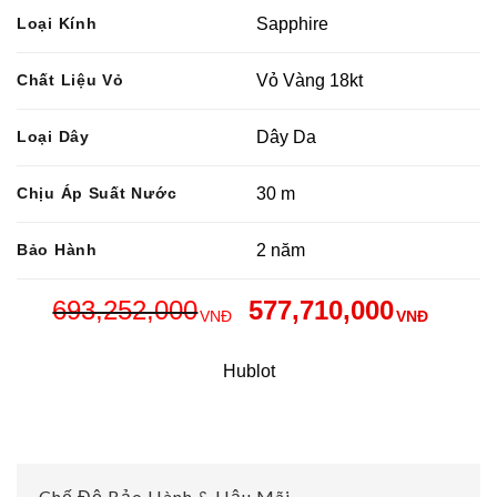
Loại Kính
Sapphire
Chất Liệu Vỏ
Vỏ Vàng 18kt
Loại Dây
Dây Da
Chịu Áp Suất Nước
30 m
Bảo Hành
2 năm
693,252,000
577,710,000
VNĐ
VNĐ
Hublot
Chế Độ Bảo Hành & Hậu Mãi