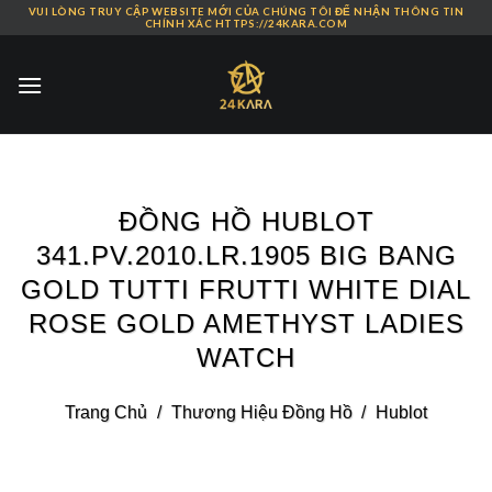
VUI LÒNG TRUY CẬP WEBSITE MỚI CỦA CHÚNG TÔI ĐỂ NHẬN THÔNG TIN
Skip
CHÍNH XÁC HTTPS://24KARA.COM
to
content
ĐỒNG HỒ HUBLOT
341.PV.2010.LR.1905 BIG BANG
GOLD TUTTI FRUTTI WHITE DIAL
ROSE GOLD AMETHYST LADIES
WATCH
Trang Chủ
/
Thương Hiệu Đồng Hồ
/
Hublot