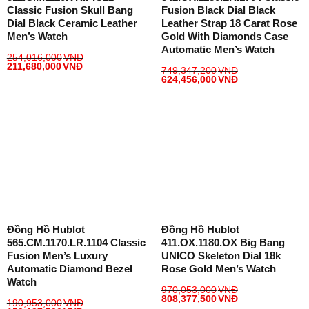
Classic Fusion Skull Bang
Fusion Black Dial Black
Dial Black Ceramic Leather
Leather Strap 18 Carat Rose
Men’s Watch
Gold With Diamonds Case
Automatic Men’s Watch
254,016,000
VNĐ
211,680,000
VNĐ
749,347,200
VNĐ
624,456,000
VNĐ
Đồng Hồ Hublot
Đồng Hồ Hublot
565.CM.1170.LR.1104 Classic
411.OX.1180.OX Big Bang
Fusion Men’s Luxury
UNICO Skeleton Dial 18k
Automatic Diamond Bezel
Rose Gold Men’s Watch
Watch
970,053,000
VNĐ
808,377,500
VNĐ
190,953,000
VNĐ