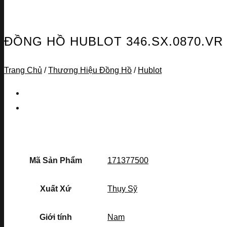
ĐỒNG HỒ HUBLOT 346.SX.0870.VR
Trang Chủ
/
Thương Hiệu Đồng Hồ
/
Hublot
Mã Sản Phẩm
171377500
Xuất Xứ
Thụy Sỹ
Giới tính
Nam