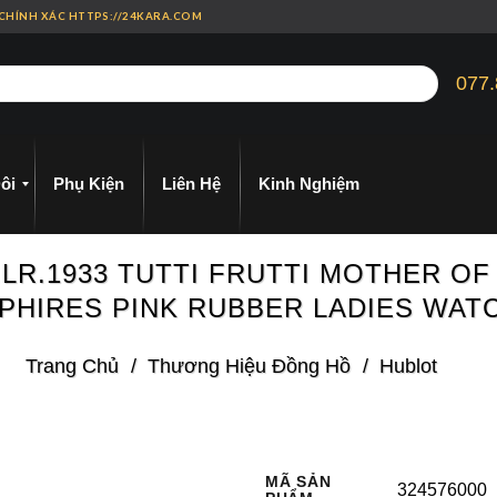
 CHÍNH XÁC HTTPS://24KARA.COM
077.
ôi
Phụ Kiện
Liên Hệ
Kinh Nghiệm
.LR.1933 TUTTI FRUTTI MOTHER OF
PHIRES PINK RUBBER LADIES WAT
Trang Chủ
/
Thương Hiệu Đồng Hồ
/
Hublot
MÃ SẢN
324576000