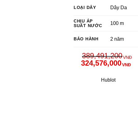
LOẠI DÂY
Dây Da
CHỊU ÁP
100 m
SUẤT NƯỚC
BẢO HÀNH
2 năm
389,491,200
VNĐ
324,576,000
VNĐ
Hublot