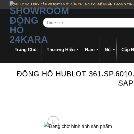
Skip
VUI LÒNG TRUY CẬP WEBSITE MỚI CỦA CHÚNG TÔI ĐỂ NHẬN THÔNG TIN
to
content
Trang Chủ
Thương Hiệu
Nam
Nữ
Cặp Đ
ĐỒNG HỒ HUBLOT 361.SP.6010
SAP