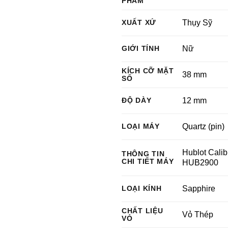
PHẨM
XUẤT XỨ
Thụy Sỹ
GIỚI TÍNH
Nữ
KÍCH CỠ MẶT
38 mm
SỐ
ĐỘ DÀY
12 mm
LOẠI MÁY
Quartz (pin)
Hublot Calib
THÔNG TIN
CHI TIẾT MÁY
HUB2900
LOẠI KÍNH
Sapphire
CHẤT LIỆU
Vỏ Thép
VỎ