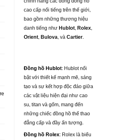
chính hãng các dòng đồng hồ
cao cấp nổi tiếng trên thế giới,
bao gồm những thương hiệu
danh tiếng như
Hublot
,
Rolex
,
Orient
,
Bulova
, và
Cartier
.
Đồng hồ Hublo
t
: Hublot nổi
bật với thiết kế mạnh mẽ, sáng
tạo và sự kết hợp độc đáo giữa
re
các vật liệu hiện đại như cao
su, titan và gốm, mang đến
những chiếc đồng hồ thể thao
đẳng cấp và đầy ấn tượng.
Đồng hồ Rolex
: Rolex là biểu