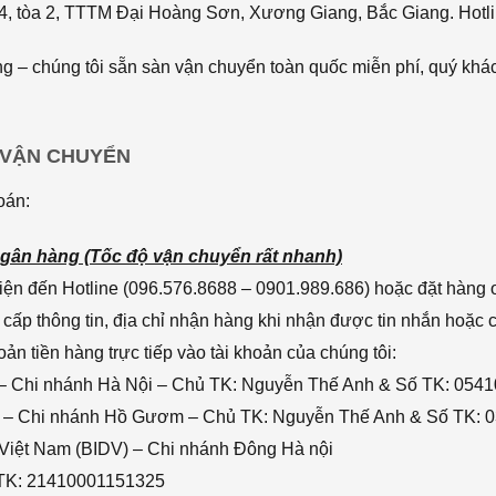
4, tòa 2, TTTM Đại Hoàng Sơn, Xương Giang, Bắc Giang. Hotli
 – chúng tôi sẵn sàn vận chuyển toàn quốc miễn phí, quý khác
 VẬN CHUYỂN
oán:
gân hàng (Tốc độ vận chuyển rất nhanh)
ện đến Hotline (096.576.8688 – 0901.989.686) hoặc đặt hàng o
cấp thông tin, địa chỉ nhận hàng khi nhận được tin nhắn hoặc
n tiền hàng trực tiếp vào tài khoản của chúng tôi:
– Chi nhánh Hà Nội – Chủ TK: Nguyễn Thế Anh & Số TK: 054
 – Chi nhánh Hồ Gươm – Chủ TK: Nguyễn Thế Anh & Số TK: 
 Việt Nam (BIDV) – Chi nhánh Đông Hà nội
 TK: 21410001151325