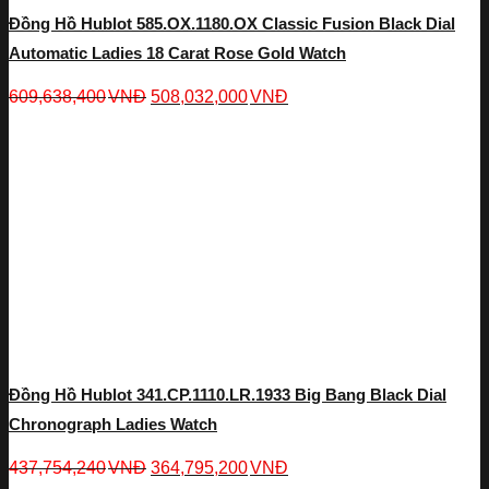
Đồng Hồ Hublot 585.OX.1180.OX Classic Fusion Black Dial
Automatic Ladies 18 Carat Rose Gold Watch
609,638,400
VNĐ
508,032,000
VNĐ
Đồng Hồ Hublot 341.CP.1110.LR.1933 Big Bang Black Dial
Chronograph Ladies Watch
437,754,240
VNĐ
364,795,200
VNĐ