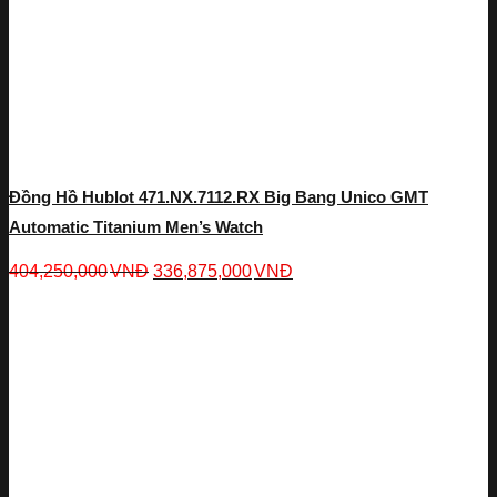
Đồng Hồ Hublot 471.NX.7112.RX Big Bang Unico GMT
Automatic Titanium Men’s Watch
404,250,000
VNĐ
336,875,000
VNĐ