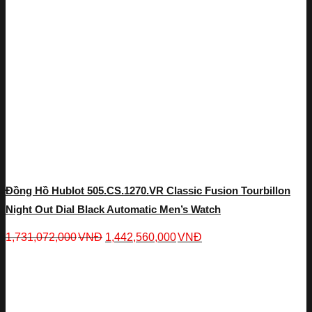
Đồng Hồ Hublot 505.CS.1270.VR Classic Fusion Tourbillon
Night Out Dial Black Automatic Men’s Watch
1,731,072,000
VNĐ
1,442,560,000
VNĐ