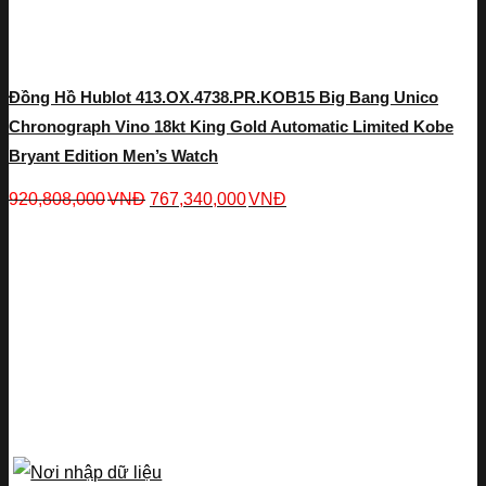
Đồng Hồ Hublot 413.OX.4738.PR.KOB15 Big Bang Unico
Chronograph Vino 18kt King Gold Automatic Limited Kobe
Bryant Edition Men’s Watch
920,808,000
VNĐ
767,340,000
VNĐ