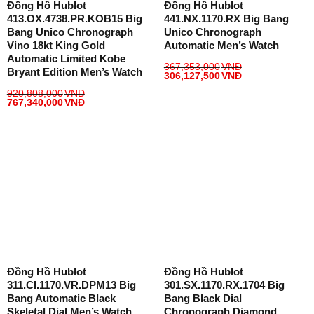
Đồng Hồ Hublot
Đồng Hồ Hublot
413.OX.4738.PR.KOB15 Big
441.NX.1170.RX Big Bang
Bang Unico Chronograph
Unico Chronograph
Vino 18kt King Gold
Automatic Men’s Watch
Automatic Limited Kobe
367,353,000
VNĐ
Bryant Edition Men’s Watch
306,127,500
VNĐ
920,808,000
VNĐ
767,340,000
VNĐ
Đồng Hồ Hublot
Đồng Hồ Hublot
311.CI.1170.VR.DPM13 Big
301.SX.1170.RX.1704 Big
Bang Automatic Black
Bang Black Dial
Skeletal Dial Men’s Watch
Chronograph Diamond