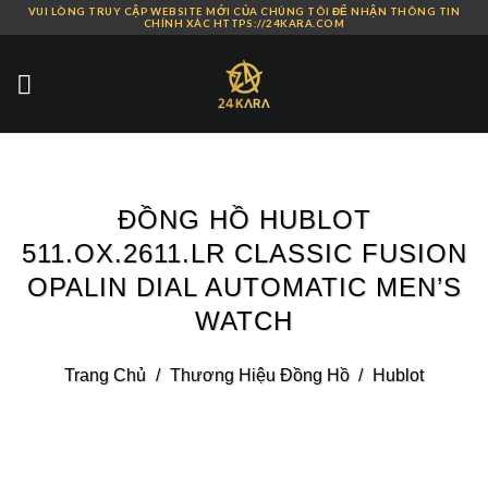
VUI LÒNG TRUY CẬP WEBSITE MỚI CỦA CHÚNG TÔI ĐỂ NHẬN THÔNG TIN
Skip
CHÍNH XÁC HTTPS://24KARA.COM
to
content
ĐỒNG HỒ HUBLOT
511.OX.2611.LR CLASSIC FUSION
OPALIN DIAL AUTOMATIC MEN’S
WATCH
Trang Chủ
/
Thương Hiệu Đồng Hồ
/
Hublot