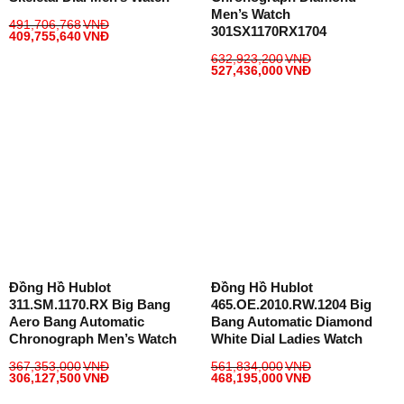
Men’s Watch
491,706,768
VNĐ
301SX1170RX1704
409,755,640
VNĐ
632,923,200
VNĐ
527,436,000
VNĐ
Đồng Hồ Hublot
Đồng Hồ Hublot
311.SM.1170.RX Big Bang
465.OE.2010.RW.1204 Big
Aero Bang Automatic
Bang Automatic Diamond
Chronograph Men’s Watch
White Dial Ladies Watch
367,353,000
VNĐ
561,834,000
VNĐ
306,127,500
VNĐ
468,195,000
VNĐ