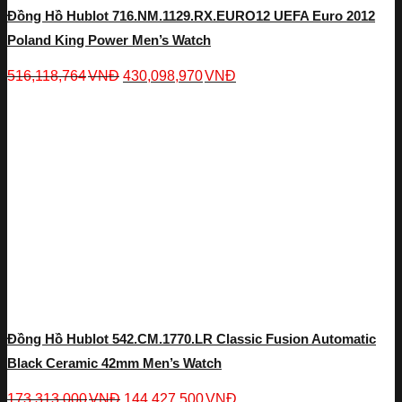
Đồng Hồ Hublot 716.NM.1129.RX.EURO12 UEFA Euro 2012
Poland King Power Men’s Watch
516,118,764
VNĐ
430,098,970
VNĐ
Đồng Hồ Hublot 542.CM.1770.LR Classic Fusion Automatic
Black Ceramic 42mm Men’s Watch
173,313,000
VNĐ
144,427,500
VNĐ