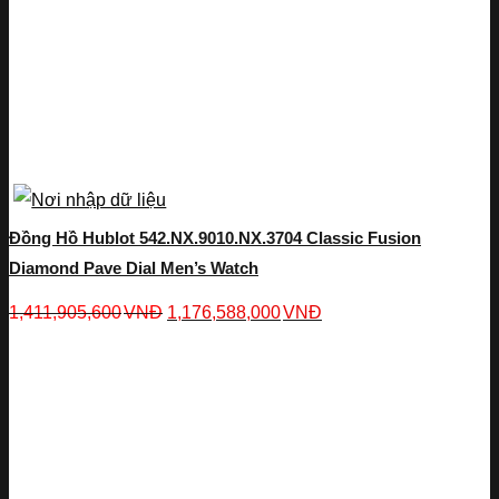
Đồng Hồ Hublot 542.NX.9010.NX.3704 Classic Fusion
Diamond Pave Dial Men’s Watch
1,411,905,600
VNĐ
1,176,588,000
VNĐ