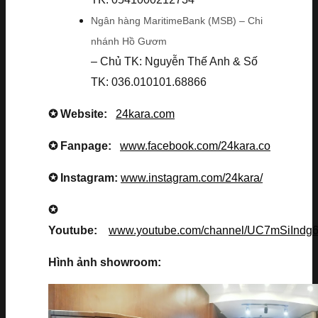
Ngân hàng MaritimeBank (MSB) – Chi
nhánh Hồ Gươm
– Chủ TK: Nguyễn Thế Anh & Số
TK: 036.010101.68866
✪ Website:
24kara.com
✪ Fanpage:
www.facebook.com/24kara.co
✪ Instagram:
www.instagram.com/24kara/
✪
Youtube:
www.youtube.com/channel/UC7mSiInd
Hình ảnh showroom: