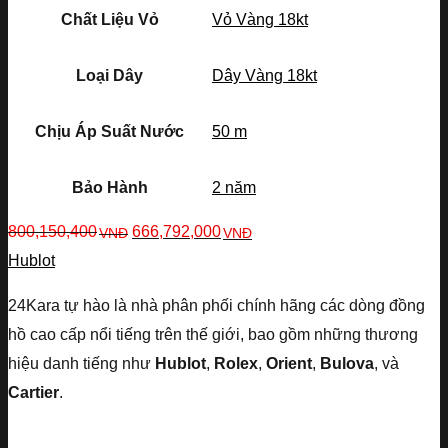
Chất Liệu Vỏ
Vỏ Vàng 18kt
Loại Dây
Dây Vàng 18kt
Chịu Áp Suất Nước
50 m
Bảo Hành
2 năm
800,150,400
666,792,000
VNĐ
VNĐ
Hublot
24Kara tự hào là nhà phân phối chính hãng các dòng đồng
hồ cao cấp nổi tiếng trên thế giới, bao gồm những thương
hiệu danh tiếng như
Hublot
,
Rolex
,
Orient
,
Bulova
, và
Cartier
.