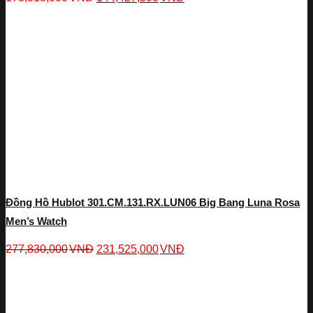
Đồng Hồ Hublot 301.CM.131.RX.LUN06 Big Bang Luna Rosa
Men’s Watch
277,830,000
VNĐ
231,525,000
VNĐ