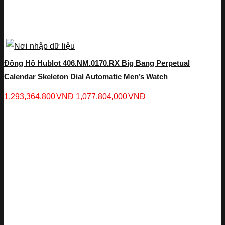
Đồng Hồ Hublot 406.NM.0170.RX Big Bang Perpetual
Calendar Skeleton Dial Automatic Men’s Watch
1,293,364,800
VNĐ
1,077,804,000
VNĐ