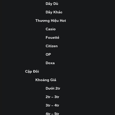
Dây Dù
Dây Khác
Thương Hiệu Hot
Casio
Fouetté
Citizen
OP
Doxa
Cặp Đôi
Khoảng Giá
Dưới 2tr
2tr – 3tr
3tr – 4tr
4tr – 5tr