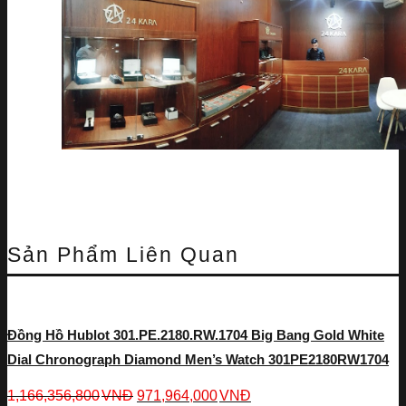
Sản Phẩm Liên Quan
Đồng Hồ Hublot 301.PE.2180.RW.1704 Big Bang Gold White
Dial Chronograph Diamond Men’s Watch 301PE2180RW1704
1,166,356,800
VNĐ
971,964,000
VNĐ