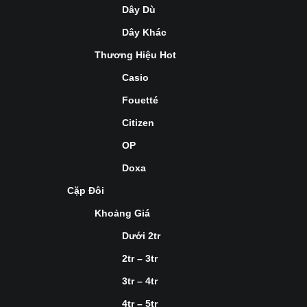
Dây Dù
Dây Khác
Thương Hiệu Hot
Casio
Fouetté
Citizen
OP
Doxa
Cặp Đôi
Khoảng Giá
Dưới 2tr
2tr – 3tr
3tr – 4tr
4tr – 5tr