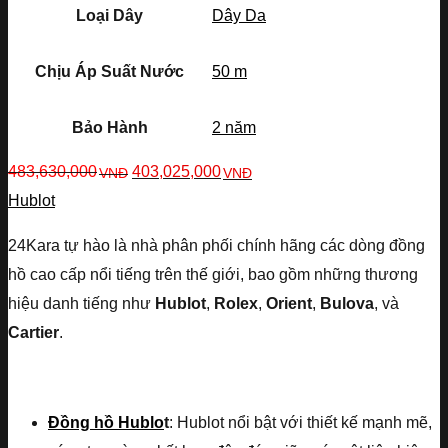
Loại Dây
Dây Da
Chịu Áp Suất Nước
50 m
Bảo Hành
2 năm
483,630,000
403,025,000
VNĐ
VNĐ
Hublot
24Kara tự hào là nhà phân phối chính hãng các dòng đồng
hồ cao cấp nổi tiếng trên thế giới, bao gồm những thương
hiệu danh tiếng như
Hublot
,
Rolex
,
Orient
,
Bulova
, và
Cartier
.
Đồng hồ Hublo
t
: Hublot nổi bật với thiết kế mạnh mẽ,