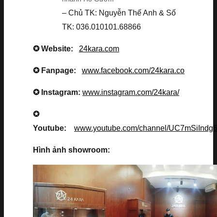
– Chủ TK: Nguyễn Thế Anh & Số
TK: 036.010101.68866
✪ Website:
24kara.com
✪ Fanpage:
www.facebook.com/24kara.co
✪ Instagram:
www.instagram.com/24kara/
✪
Youtube:
www.youtube.com/channel/UC7mSiInd
Hình ảnh showroom: