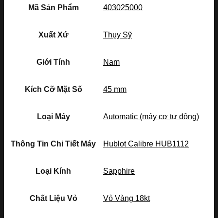
Mã Sản Phẩm
403025000
Xuất Xứ
Thụy Sỹ
Giới Tính
Nam
Kích Cỡ Mặt Số
45 mm
Loại Máy
Automatic (máy cơ tự động)
Thông Tin Chi Tiết Máy
Hublot Calibre HUB1112
Loại Kính
Sapphire
Chất Liệu Vỏ
Vỏ Vàng 18kt