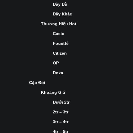
Dây Dù
Dây Khác
Thương Hiệu Hot
Casio
Fouetté
Citizen
OP
Doxa
Cặp Đôi
Khoảng Giá
Dưới 2tr
2tr – 3tr
3tr – 4tr
4tr – 5tr