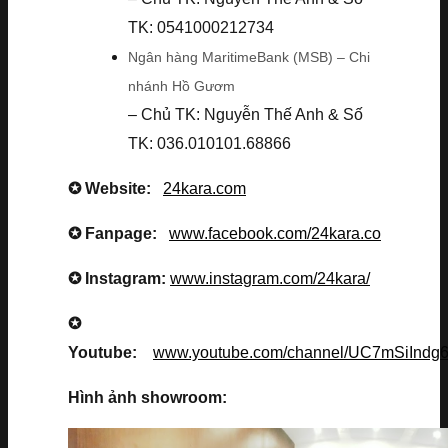
TK: 0541000212734
Ngân hàng MaritimeBank (MSB) – Chi
nhánh Hồ Gươm
– Chủ TK: Nguyễn Thế Anh & Số
TK: 036.010101.68866
✪ Website:
24kara.com
✪ Fanpage:
www.facebook.com/24kara.co
✪ Instagram:
www.instagram.com/24kara/
✪
Youtube:
www.youtube.com/channel/UC7mSiInd
Hình ảnh showroom: