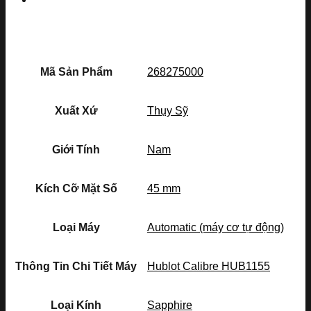
Mã Sản Phẩm
268275000
Xuất Xứ
Thụy Sỹ
Giới Tính
Nam
Kích Cỡ Mặt Số
45 mm
Loại Máy
Automatic (máy cơ tự động)
Thông Tin Chi Tiết Máy
Hublot Calibre HUB1155
Loại Kính
Sapphire