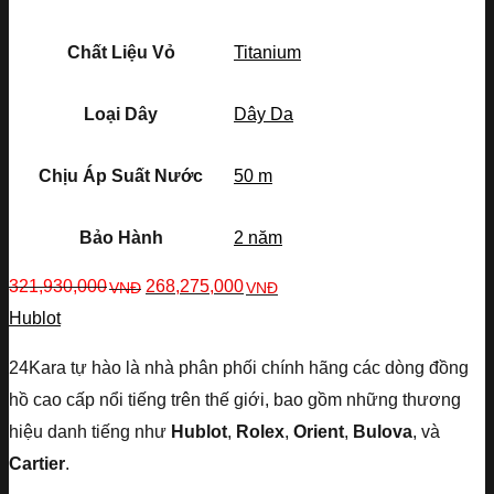
Chất Liệu Vỏ
Titanium
Loại Dây
Dây Da
Chịu Áp Suất Nước
50 m
Bảo Hành
2 năm
321,930,000
268,275,000
VNĐ
VNĐ
Hublot
24Kara tự hào là nhà phân phối chính hãng các dòng đồng
hồ cao cấp nổi tiếng trên thế giới, bao gồm những thương
hiệu danh tiếng như
Hublot
,
Rolex
,
Orient
,
Bulova
, và
Cartier
.