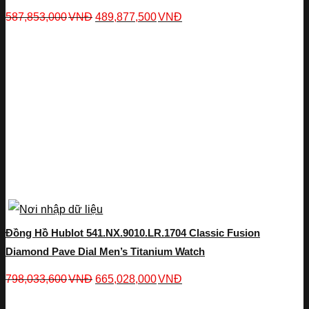
587,853,000
VNĐ
489,877,500
VNĐ
Đồng Hồ Hublot 541.NX.9010.LR.1704 Classic Fusion
Diamond Pave Dial Men’s Titanium Watch
798,033,600
VNĐ
665,028,000
VNĐ