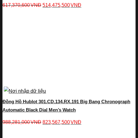
617,370,600
VNĐ
514,475,500
VNĐ
Đồng Hồ Hublot 301.CD.134.RX.191 Big Bang Chronograph
Automatic Black Dial Men’s Watch
988,281,000
VNĐ
823,567,500
VNĐ