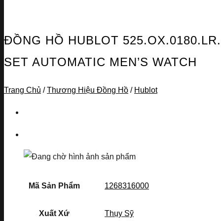
ĐỒNG HỒ HUBLOT 525.OX.0180.LR
SET AUTOMATIC MEN’S WATCH
Trang Chủ
/
Thương Hiệu Đồng Hồ
/
Hublot
Mã Sản Phẩm
1268316000
Xuất Xứ
Thụy Sỹ