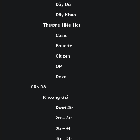
Dây Dù
Dây Khác
Thương Hiệu Hot
Casio
Fouetté
Citizen
OP
Doxa
Cặp Đôi
Khoảng Giá
Dưới 2tr
2tr – 3tr
3tr – 4tr
4tr – 5tr