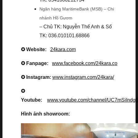
Ngân hàng MaritimeBank (MSB) – Chi
nhánh Hồ Gươm
– Chủ TK: Nguyễn Thế Anh & Số
TK: 036.010101.68866
✪ Website:
24kara.com
✪ Fanpage:
www.facebook.com/24kara.co
✪ Instagram:
www.instagram.com/24kara/
✪
Youtube:
www.youtube.com/channel/UC7mSiInd
Hình ảnh showroom: