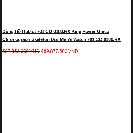
Đồng Hồ Hublot 701.CO.0180.RX King Power Unico
Chronograph Skeleton Dial Men’s Watch 701.CO.0180.RX
587,853,000
VNĐ
489,877,500
VNĐ