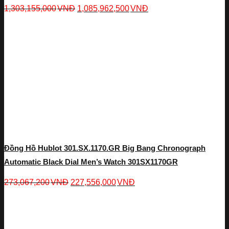
1,303,155,000
VNĐ
1,085,962,500
VNĐ
Đồng Hồ Hublot 301.SX.1170.GR Big Bang Chronograph
Automatic Black Dial Men’s Watch 301SX1170GR
273,067,200
VNĐ
227,556,000
VNĐ