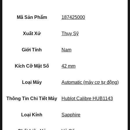
Mã Sản Phẩm
187425000
Xuất Xứ
Thụy Sỹ
Giới Tính
Nam
Kích Cỡ Mặt Số
42 mm
Loại Máy
Automatic (máy cơ tự động)
Thông Tin Chi Tiết Máy
Hublot Calibre HUB1143
Loại Kính
Sapphire