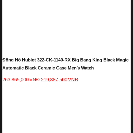
Đồng Hồ Hublot 322-CK-1140-RX Big Bang King Black Magic
Automatic Black Ceramic Case Men’s Watch
263,865,000
VNĐ
219,887,500
VNĐ