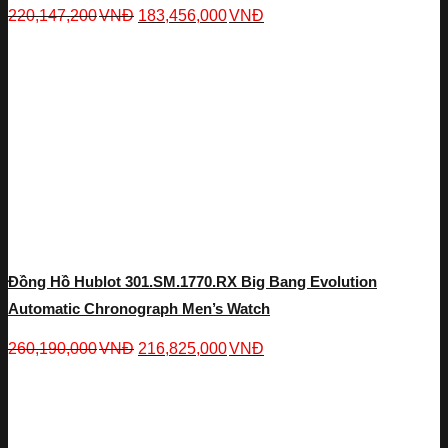
220,147,200
VNĐ
183,456,000
VNĐ
Đồng Hồ Hublot 301.SM.1770.RX Big Bang Evolution
Automatic Chronograph Men’s Watch
260,190,000
VNĐ
216,825,000
VNĐ