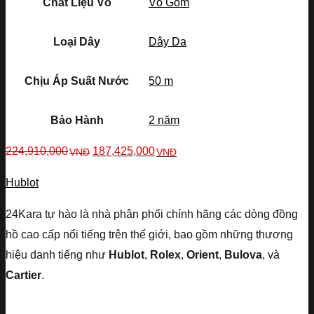
Chất Liệu Vỏ
Vỏ Gốm
Loại Dây
Dây Da
Chịu Áp Suất Nước
50 m
Bảo Hành
2 năm
224,910,000
187,425,000
VNĐ
VNĐ
Hublot
24Kara tự hào là nhà phân phối chính hãng các dòng đồng
hồ cao cấp nổi tiếng trên thế giới, bao gồm những thương
hiệu danh tiếng như
Hublot
,
Rolex
,
Orient
,
Bulova
, và
Cartier
.