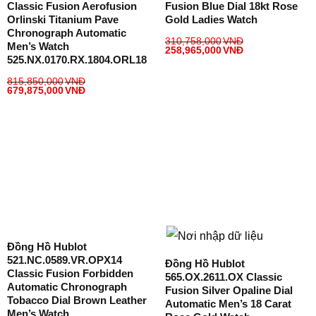
Classic Fusion Aerofusion
Fusion Blue Dial 18kt Rose
Orlinski Titanium Pave
Gold Ladies Watch
Chronograph Automatic
310,758,000
VNĐ
Men’s Watch
258,965,000
VNĐ
525.NX.0170.RX.1804.ORL18
815,850,000
VNĐ
679,875,000
VNĐ
Đồng Hồ Hublot
521.NC.0589.VR.OPX14
Đồng Hồ Hublot
Classic Fusion Forbidden
565.OX.2611.OX Classic
Automatic Chronograph
Fusion Silver Opaline Dial
Tobacco Dial Brown Leather
Automatic Men’s 18 Carat
Men’s Watch