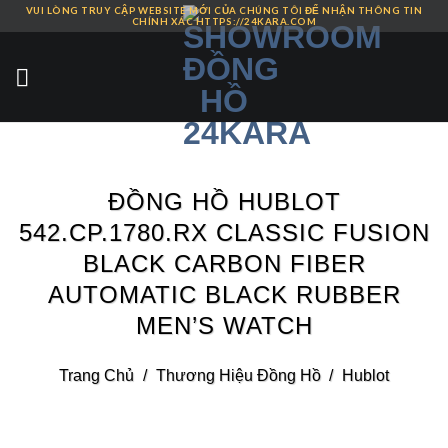
VUI LÒNG TRUY CẬP WEBSITE MỚI CỦA CHÚNG TÔI ĐỂ NHẬN THÔNG TIN
Skip
CHÍNH XÁC HTTPS://24KARA.COM
to
content
ĐỒNG HỒ HUBLOT
542.CP.1780.RX CLASSIC FUSION
BLACK CARBON FIBER
AUTOMATIC BLACK RUBBER
MEN’S WATCH
Trang Chủ
/
Thương Hiệu Đồng Hồ
/
Hublot