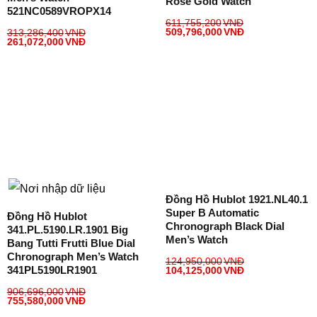
Rose Gold Watch
521NC0589VROPX14
611,755,200
VNĐ
509,796,000
VNĐ
313,286,400
VNĐ
261,072,000
VNĐ
Đồng Hồ Hublot 1921.NL40.1
Super B Automatic
Đồng Hồ Hublot
Chronograph Black Dial
341.PL.5190.LR.1901 Big
Men’s Watch
Bang Tutti Frutti Blue Dial
Chronograph Men’s Watch
124,950,000
VNĐ
341PL5190LR1901
104,125,000
VNĐ
906,696,000
VNĐ
755,580,000
VNĐ