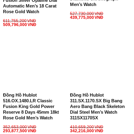
Fusion Silver Opaline Dial
Men’s Watch
Automatic Men’s 18 Carat
Rose Gold Watch
527,730,000
VNĐ
439,775,000
VNĐ
611,755,200
VNĐ
509,796,000
VNĐ
Đồng Hồ Hublot
Đồng Hồ Hublot
516.OX.1480.LR Classic
311.SX.1170.SX Big Bang
Fusion King Gold Power
Aero Bang Black Skeleton
Reserve 8 Days 45mm 18kt
Dial Steel Men’s Watch
Rose Gold Men’s Watch
311SX1170SX
352,653,000
VNĐ
410,659,200
VNĐ
293,877,500
VNĐ
342,216,000
VNĐ