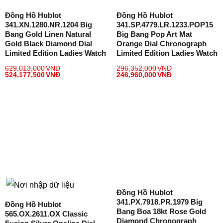
Đồng Hồ Hublot
Đồng Hồ Hublot
341.XN.1280.NR.1204 Big
341.SP.4779.LR.1233.POP15
Bang Gold Linen Natural
Big Bang Pop Art Mat
Gold Black Diamond Dial
Orange Dial Chronograph
Limited Edition Ladies Watch
Limited Edition Ladies Watch
629,013,000
VNĐ
296,352,000
VNĐ
524,177,500
VNĐ
246,960,000
VNĐ
Đồng Hồ Hublot
341.PX.7918.PR.1979 Big
Đồng Hồ Hublot
Bang Boa 18kt Rose Gold
565.OX.2611.OX Classic
Diamond Chronograph