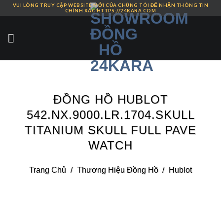
VUI LÒNG TRUY CẬP WEBSITE MỚI CỦA CHÚNG TÔI ĐỂ NHẬN THÔNG TIN
Skip
CHÍNH XÁC HTTPS://24KARA.COM
to
content
ĐỒNG HỒ HUBLOT
542.NX.9000.LR.1704.SKULL
TITANIUM SKULL FULL PAVE
WATCH
Trang Chủ
/
Thương Hiệu Đồng Hồ
/
Hublot