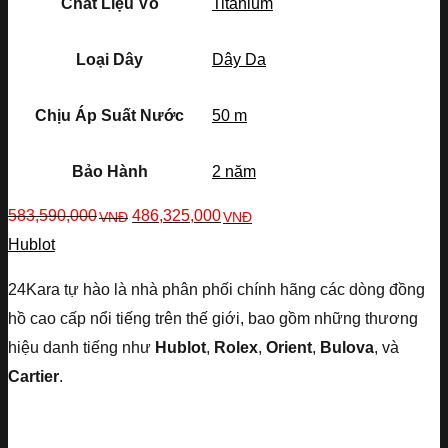
Chất Liệu Vỏ
Titanium
Loại Dây
Dây Da
Chịu Áp Suất Nước
50 m
Bảo Hành
2 năm
583,590,000
486,325,000
VNĐ
VNĐ
Hublot
24Kara tự hào là nhà phân phối chính hãng các dòng đồng
hồ cao cấp nổi tiếng trên thế giới, bao gồm những thương
hiệu danh tiếng như
Hublot
,
Rolex
,
Orient
,
Bulova
, và
Cartier
.