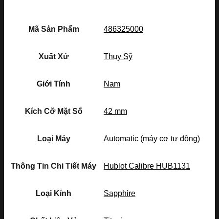
Mã Sản Phẩm
486325000
Xuất Xứ
Thụy Sỹ
Giới Tính
Nam
Kích Cỡ Mặt Số
42 mm
Loại Máy
Automatic (máy cơ tự động)
Thông Tin Chi Tiết Máy
Hublot Calibre HUB1131
Loại Kính
Sapphire