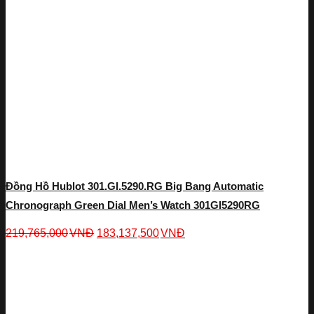
Đồng Hồ Hublot 301.GI.5290.RG Big Bang Automatic
Chronograph Green Dial Men’s Watch 301GI5290RG
219,765,000
VNĐ
183,137,500
VNĐ