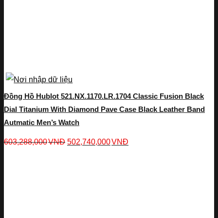
Đồng Hồ Hublot 521.NX.1170.LR.1704 Classic Fusion Black
Dial Titanium With Diamond Pave Case Black Leather Band
Autmatic Men’s Watch
603,288,000
VNĐ
502,740,000
VNĐ