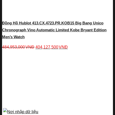
Đồng Hồ Hublot 413.CX.4723.PR.KOB15 Big Bang Unico
Chronograph Vino Automatic Limited Kobe Bryant Edition
Men’s Watch
484,953,000
VNĐ
404,127,500
VNĐ