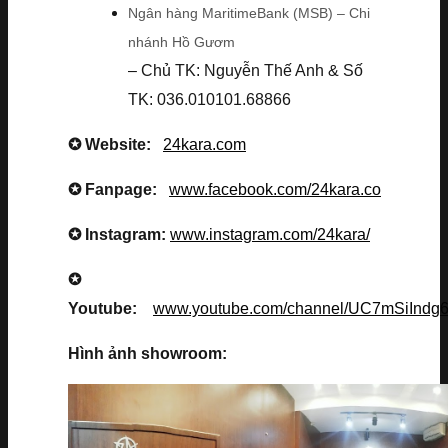
Ngân hàng MaritimeBank (MSB) – Chi
nhánh Hồ Gươm
– Chủ TK: Nguyễn Thế Anh & Số
TK: 036.010101.68866
✪ Website:
24kara.com
✪ Fanpage:
www.facebook.com/24kara.co
✪ Instagram:
www.instagram.com/24kara/
✪
Youtube:
www.youtube.com/channel/UC7mSiInd
Hình ảnh showroom: