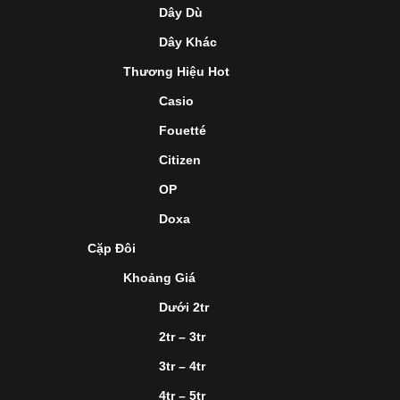
Dây Dù
Dây Khác
Thương Hiệu Hot
Casio
Fouetté
Citizen
OP
Doxa
Cặp Đôi
Khoảng Giá
Dưới 2tr
2tr – 3tr
3tr – 4tr
4tr – 5tr