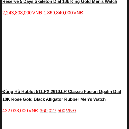
Reserve 5 Days Skeleton Dial 18k King Gold Men’s Watch
2,243,808,000
VNĐ
1,869,840,000
VNĐ
Đồng Hồ Hublot 511.PX.2610.LR Classic Fusion Opalin Dial
18K Rose Gold Black Alligator Rubber Men’s Watch
432,033,000
VNĐ
360,027,500
VNĐ