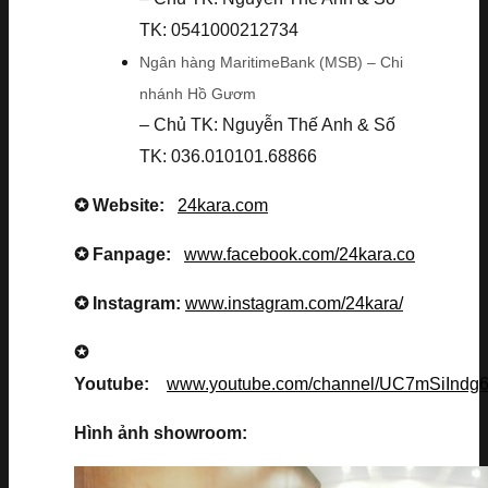
TK: 0541000212734
Ngân hàng MaritimeBank (MSB) – Chi
nhánh Hồ Gươm
– Chủ TK: Nguyễn Thế Anh & Số
TK: 036.010101.68866
✪ Website:
24kara.com
✪ Fanpage:
www.facebook.com/24kara.co
✪ Instagram:
www.instagram.com/24kara/
✪
Youtube:
www.youtube.com/channel/UC7mSiInd
Hình ảnh showroom: