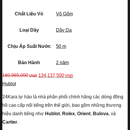
Chất Liệu Vỏ
Vỏ Gốm
Loại Dây
Dây Da
Chịu Áp Suất Nước
50 m
Bảo Hành
2 năm
160,965,000
134,137,500
VNĐ
VNĐ
Hublot
24Kara tự hào là nhà phân phối chính hãng các dòng đồng
hồ cao cấp nổi tiếng trên thế giới, bao gồm những thương
hiệu danh tiếng như
Hublot
,
Rolex
,
Orient
,
Bulova
, và
Cartier
.