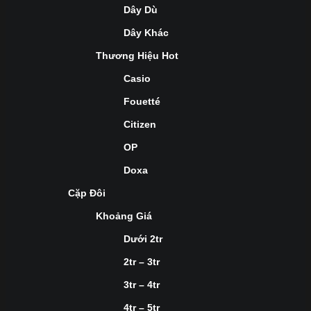
Dây Dù
Dây Khác
Thương Hiệu Hot
Casio
Fouetté
Citizen
OP
Doxa
Cặp Đôi
Khoảng Giá
Dưới 2tr
2tr – 3tr
3tr – 4tr
4tr – 5tr