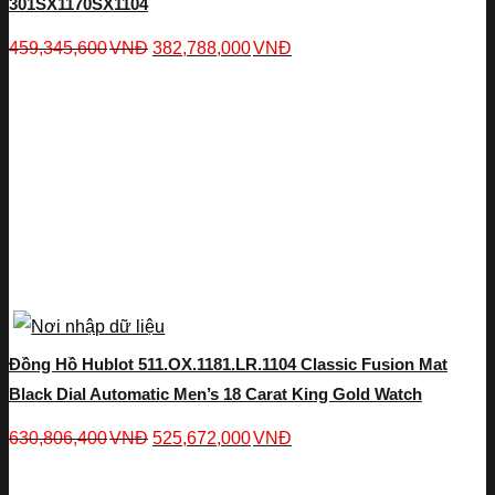
301SX1170SX1104
459,345,600
VNĐ
382,788,000
VNĐ
Đồng Hồ Hublot 511.OX.1181.LR.1104 Classic Fusion Mat
Black Dial Automatic Men’s 18 Carat King Gold Watch
630,806,400
VNĐ
525,672,000
VNĐ