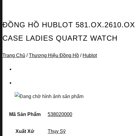
ĐỒNG HỒ HUBLOT 581.OX.2610.OX
CASE LADIES QUARTZ WATCH
Trang Chủ
/
Thương Hiệu Đồng Hồ
/
Hublot
Mã Sản Phẩm
538020000
Xuất Xứ
Thụy Sỹ