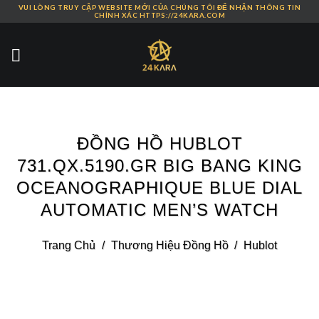
VUI LÒNG TRUY CẬP WEBSITE MỚI CỦA CHÚNG TÔI ĐỂ NHẬN THÔNG TIN
Skip
CHÍNH XÁC HTTPS://24KARA.COM
to
content
ĐỒNG HỒ HUBLOT
731.QX.5190.GR BIG BANG KING
OCEANOGRAPHIQUE BLUE DIAL
AUTOMATIC MEN’S WATCH
Trang Chủ
/
Thương Hiệu Đồng Hồ
/
Hublot