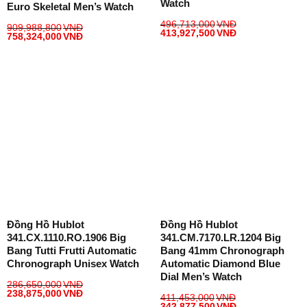
Watch
Euro Skeletal Men’s Watch
496,713,000
VNĐ
909,988,800
VNĐ
413,927,500
VNĐ
758,324,000
VNĐ
Đồng Hồ Hublot
Đồng Hồ Hublot
341.CX.1110.RO.1906 Big
341.CM.7170.LR.1204 Big
Bang Tutti Frutti Automatic
Bang 41mm Chronograph
Chronograph Unisex Watch
Automatic Diamond Blue
Dial Men’s Watch
286,650,000
VNĐ
238,875,000
VNĐ
411,453,000
VNĐ
342,877,500
VNĐ