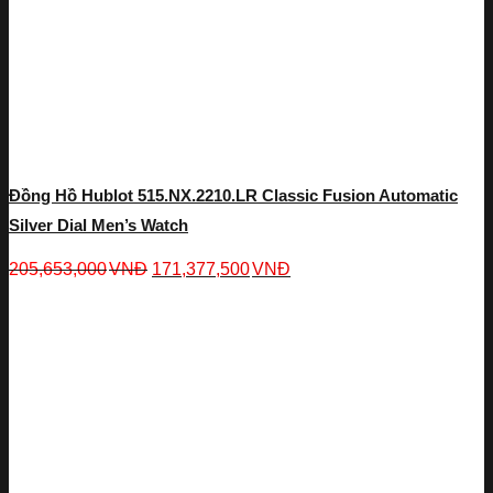
Đồng Hồ Hublot 515.NX.2210.LR Classic Fusion Automatic
Silver Dial Men’s Watch
205,653,000
VNĐ
171,377,500
VNĐ