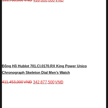
599,760,000
VNĐ
499,800,000
VNĐ
Đồng Hồ Hublot 701.CI.0170.RX King Power Unico
Chronograph Skeleton Dial Men’s Watch
411,453,000
VNĐ
342,877,500
VNĐ