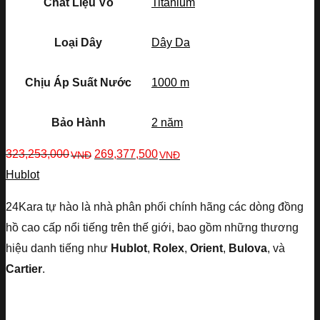
Chất Liệu Vỏ
Titanium
Loại Dây
Dây Da
Chịu Áp Suất Nước
1000 m
Bảo Hành
2 năm
323,253,000
269,377,500
VNĐ
VNĐ
Hublot
24Kara tự hào là nhà phân phối chính hãng các dòng đồng
hồ cao cấp nổi tiếng trên thế giới, bao gồm những thương
hiệu danh tiếng như
Hublot
,
Rolex
,
Orient
,
Bulova
, và
Cartier
.