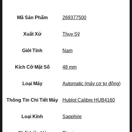
Mã Sản Phẩm
269377500
Xuất Xứ
Thụy Sỹ
Giới Tính
Nam
Kích Cỡ Mặt Số
48 mm
Loại Máy
Automatic (máy cơ tự động)
Thông Tin Chi Tiết Máy
Hublot Calibre HUB4160
Loại Kính
Sapphire