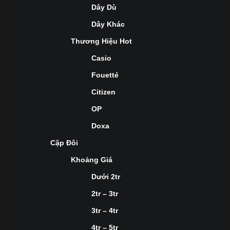
Dây Dù
Dây Khác
Thương Hiệu Hot
Casio
Fouetté
Citizen
OP
Doxa
Cặp Đôi
Khoảng Giá
Dưới 2tr
2tr – 3tr
3tr – 4tr
4tr – 5tr