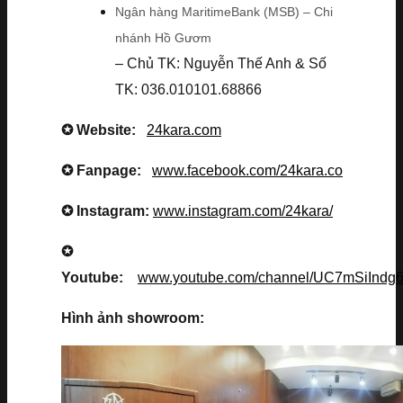
Ngân hàng MaritimeBank (MSB) – Chi
nhánh Hồ Gươm
– Chủ TK: Nguyễn Thế Anh & Số
TK: 036.010101.68866
✪ Website:
24kara.com
✪ Fanpage:
www.facebook.com/24kara.co
✪ Instagram:
www.instagram.com/24kara/
✪
Youtube:
www.youtube.com/channel/UC7mSiInd
Hình ảnh showroom: