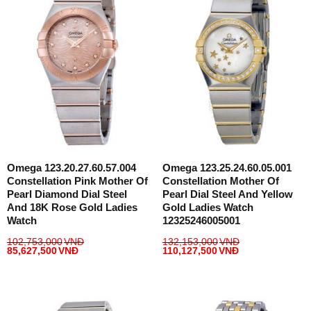
Omega 123.20.27.60.57.004
Omega 123.25.24.60.05.001
Constellation Pink Mother Of
Constellation Mother Of
Pearl Diamond Dial Steel
Pearl Dial Steel And Yellow
And 18K Rose Gold Ladies
Gold Ladies Watch
Watch
12325246005001
102,753,000
VNĐ
132,153,000
VNĐ
85,627,500
VNĐ
110,127,500
VNĐ