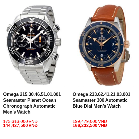
Omega 215.30.46.51.01.001
Omega 233.62.41.21.03.001
Seamaster Planet Ocean
Seamaster 300 Automatic
Chronograph Automatic
Blue Dial Men’s Watch
Men’s Watch
173,313,000
VNĐ
199,479,000
VNĐ
144,427,500
VNĐ
166,232,500
VNĐ