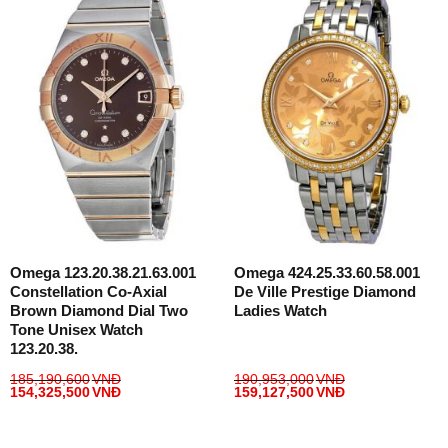
Omega 123.20.38.21.63.001
Omega 424.25.33.60.58.001
Constellation Co-Axial
De Ville Prestige Diamond
Brown Diamond Dial Two
Ladies Watch
Tone Unisex Watch
123.20.38.
185,190,600
VNĐ
190,953,000
VNĐ
154,325,500
VNĐ
159,127,500
VNĐ