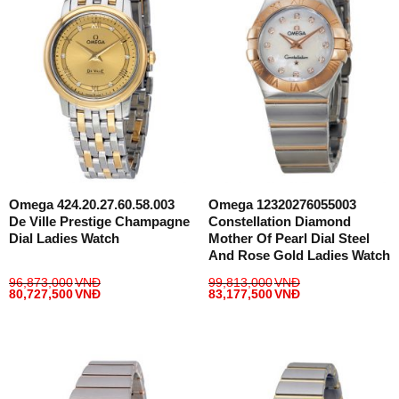
Omega 424.20.27.60.58.003
Omega 12320276055003
De Ville Prestige Champagne
Constellation Diamond
Dial Ladies Watch
Mother Of Pearl Dial Steel
And Rose Gold Ladies Watch
96,873,000
VNĐ
99,813,000
VNĐ
80,727,500
VNĐ
83,177,500
VNĐ