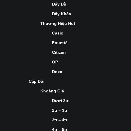
Dây Dù
Dây Khác
Thương Hiệu Hot
Casio
Fouetté
Citizen
OP
Doxa
Cặp Đôi
Khoảng Giá
Dưới 2tr
2tr – 3tr
3tr – 4tr
4tr – 5tr