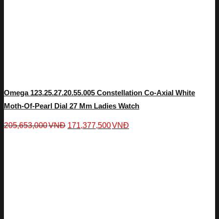
Omega 123.25.27.20.55.005 Constellation Co-Axial White
Moth-Of-Pearl Dial 27 Mm Ladies Watch
205,653,000
VNĐ
171,377,500
VNĐ