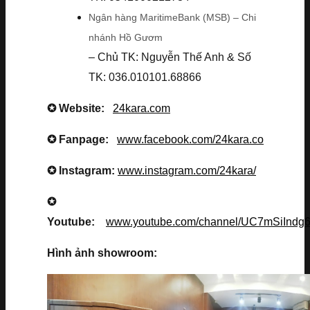
Ngân hàng MaritimeBank (MSB) – Chi
nhánh Hồ Gươm
– Chủ TK: Nguyễn Thế Anh & Số
TK: 036.010101.68866
✪ Website:
24kara.com
✪ Fanpage:
www.facebook.com/24kara.co
✪ Instagram:
www.instagram.com/24kara/
✪
Youtube:
www.youtube.com/channel/UC7mSiInd
Hình ảnh showroom: