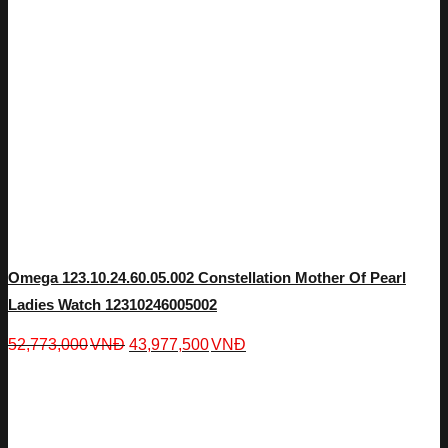
Omega 123.10.24.60.05.002 Constellation Mother Of Pearl
Ladies Watch 12310246005002
52,773,000
VNĐ
43,977,500
VNĐ