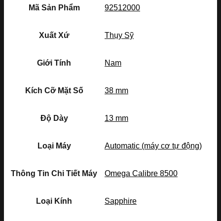
Mã Sản Phẩm
92512000
Xuất Xứ
Thụy Sỹ
Giới Tính
Nam
Kích Cỡ Mặt Số
38 mm
Độ Dày
13 mm
Loại Máy
Automatic (máy cơ tự động)
Thông Tin Chi Tiết Máy
Omega Calibre 8500
Loại Kính
Sapphire