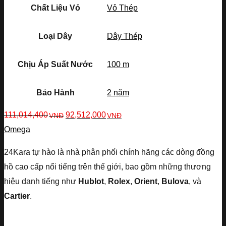
Chất Liệu Vỏ
Vỏ Thép
Loại Dây
Dây Thép
Chịu Áp Suất Nước
100 m
Bảo Hành
2 năm
111,014,400
92,512,000
VNĐ
VNĐ
Omega
24Kara tự hào là nhà phân phối chính hãng các dòng đồng
hồ cao cấp nổi tiếng trên thế giới, bao gồm những thương
hiệu danh tiếng như
Hublot
,
Rolex
,
Orient
,
Bulova
, và
Cartier
.