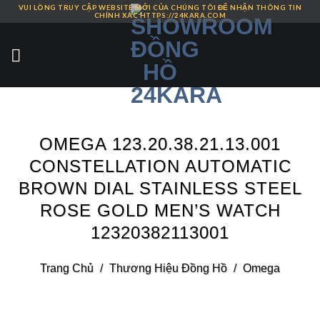
VUI LÒNG TRUY CẬP WEBSITE MỚI CỦA CHÚNG TÔI ĐỂ NHẬN THÔNG TIN
Skip
CHÍNH XÁC HTTPS://24KARA.COM
to
content
OMEGA 123.20.38.21.13.001
CONSTELLATION AUTOMATIC
BROWN DIAL STAINLESS STEEL
ROSE GOLD MEN’S WATCH
12320382113001
Trang Chủ
/
Thương Hiệu Đồng Hồ
/
Omega