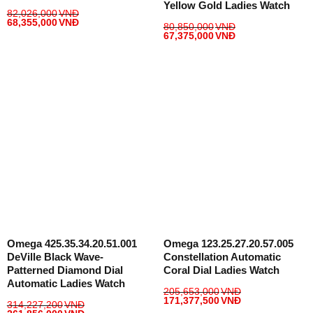
Yellow Gold Ladies Watch
82,026,000
VNĐ
68,355,000
VNĐ
80,850,000
VNĐ
67,375,000
VNĐ
Omega 425.35.34.20.51.001
Omega 123.25.27.20.57.005
DeVille Black Wave-
Constellation Automatic
Patterned Diamond Dial
Coral Dial Ladies Watch
Automatic Ladies Watch
205,653,000
VNĐ
171,377,500
VNĐ
314,227,200
VNĐ