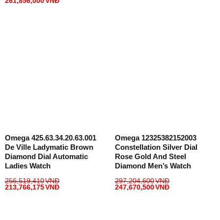
261,856,000
VNĐ
Omega 425.63.34.20.63.001
Omega 12325382152003
De Ville Ladymatic Brown
Constellation Silver Dial
Diamond Dial Automatic
Rose Gold And Steel
Ladies Watch
Diamond Men’s Watch
256,519,410
VNĐ
297,204,600
VNĐ
213,766,175
VNĐ
247,670,500
VNĐ