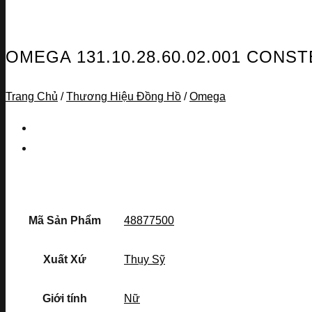
OMEGA 131.10.28.60.02.001 CONS
Trang Chủ
/
Thương Hiệu Đồng Hồ
/
Omega
Mã Sản Phẩm
48877500
Xuất Xứ
Thụy Sỹ
Giới tính
Nữ