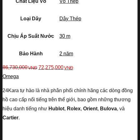
Chất Liệu Vỏ
Vỏ Thép
Loại Dây
Dây Thép
Chịu Áp Suất Nước
30 m
Bảo Hành
2 năm
86,730,000
72,275,000
VNĐ
VNĐ
Omega
24Kara tự hào là nhà phân phối chính hãng các dòng đồng
hồ cao cấp nổi tiếng trên thế giới, bao gồm những thương
hiệu danh tiếng như
Hublot
,
Rolex
,
Orient
,
Bulova
, và
Cartier
.