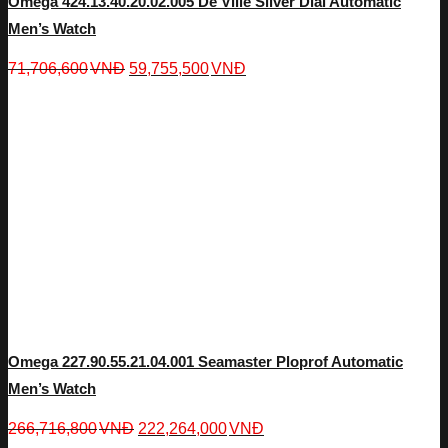
Omega 424.13.40.20.02.005 De Ville Silver Dial Automatic
Men’s Watch
71,706,600
VNĐ
59,755,500
VNĐ
Omega 227.90.55.21.04.001 Seamaster Ploprof Automatic
Men’s Watch
266,716,800
VNĐ
222,264,000
VNĐ