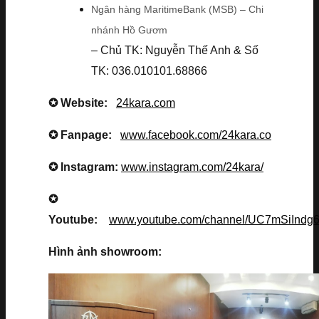
Ngân hàng MaritimeBank (MSB) – Chi
nhánh Hồ Gươm
– Chủ TK: Nguyễn Thế Anh & Số
TK: 036.010101.68866
✪ Website:
24kara.com
✪ Fanpage:
www.facebook.com/24kara.co
✪ Instagram:
www.instagram.com/24kara/
✪
Youtube:
www.youtube.com/channel/UC7mSiInd
Hình ảnh showroom: