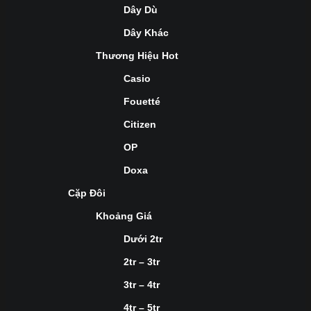
Dây Dù
Dây Khác
Thương Hiệu Hot
Casio
Fouetté
Citizen
OP
Doxa
Cặp Đôi
Khoảng Giá
Dưới 2tr
2tr – 3tr
3tr – 4tr
4tr – 5tr