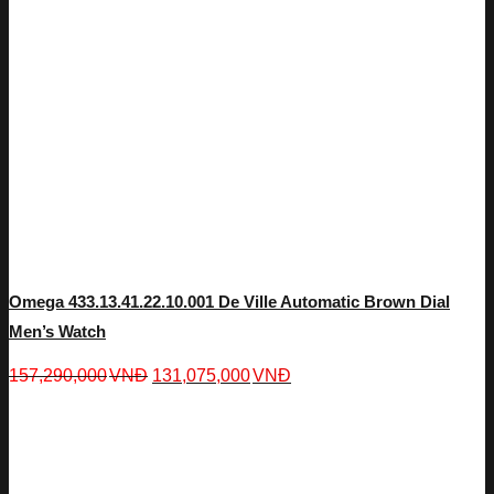
Omega 433.13.41.22.10.001 De Ville Automatic Brown Dial
Men’s Watch
157,290,000
VNĐ
131,075,000
VNĐ