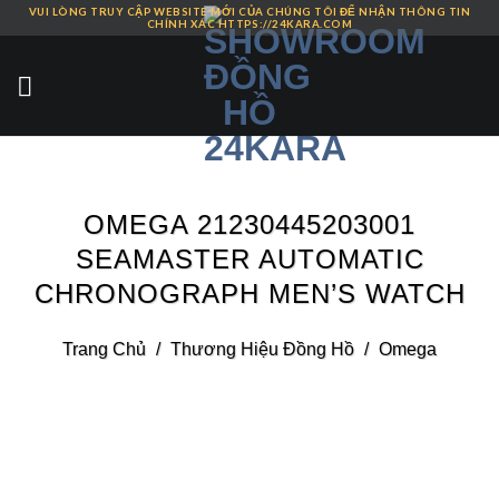
VUI LÒNG TRUY CẬP WEBSITE MỚI CỦA CHÚNG TÔI ĐỂ NHẬN THÔNG TIN
Skip
CHÍNH XÁC HTTPS://24KARA.COM
to
content
OMEGA 21230445203001
SEAMASTER AUTOMATIC
CHRONOGRAPH MEN’S WATCH
Trang Chủ
/
Thương Hiệu Đồng Hồ
/
Omega