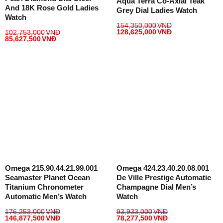
Aqua Terra Co-Axial Teak
And 18K Rose Gold Ladies
Grey Dial Ladies Watch
Watch
154,350,000
VNĐ
128,625,000
VNĐ
102,753,000
VNĐ
85,627,500
VNĐ
Omega 215.90.44.21.99.001
Omega 424.23.40.20.08.001
Seamaster Planet Ocean
De Ville Prestige Automatic
Titanium Chronometer
Champagne Dial Men’s
Automatic Men’s Watch
Watch
176,253,000
VNĐ
93,933,000
VNĐ
146,877,500
VNĐ
78,277,500
VNĐ