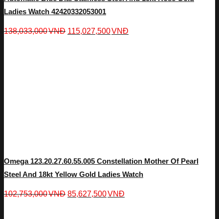
Ladies Watch 42420332053001
138,033,000
VNĐ
115,027,500
VNĐ
Omega 123.20.27.60.55.005 Constellation Mother Of Pearl
Steel And 18kt Yellow Gold Ladies Watch
102,753,000
VNĐ
85,627,500
VNĐ