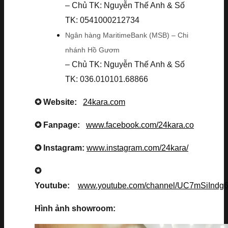
– Chủ TK: Nguyễn Thế Anh & Số
TK: 0541000212734
Ngân hàng MaritimeBank (MSB) – Chi
nhánh Hồ Gươm
– Chủ TK: Nguyễn Thế Anh & Số
TK: 036.010101.68866
✪ Website:
24kara.com
✪ Fanpage:
www.facebook.com/24kara.co
✪ Instagram:
www.instagram.com/24kara/
✪
Youtube:
www.youtube.com/channel/UC7mSiInd
Hình ảnh showroom: