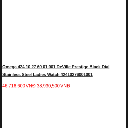
Omega 424.10.27.60.01.001 DeVille Prestige Black Dial
Stainless Steel Ladies Watch 42410276001001
46,716,600
VNĐ
38,930,500
VNĐ