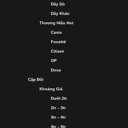
Dây Dù
Dây Khác
Thương Hiệu Hot
Casio
Fouetté
Citizen
OP
Doxa
Cặp Đôi
Khoảng Giá
Dưới 2tr
2tr – 3tr
3tr – 4tr
4tr – 5tr