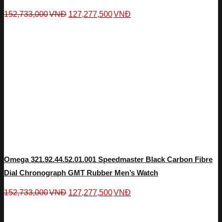
152,733,000
VNĐ
127,277,500
VNĐ
Omega 321.92.44.52.01.001 Speedmaster Black Carbon Fibre
Dial Chronograph GMT Rubber Men’s Watch
152,733,000
VNĐ
127,277,500
VNĐ