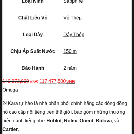
Loại Kính
Sapphire
Chất Liệu Vỏ
Vỏ Thép
Loại Dây
Dây Thép
Chịu Áp Suất Nước
150 m
Bảo Hành
2 năm
140,973,000
117,477,500
VNĐ
VNĐ
Omega
24Kara tự hào là nhà phân phối chính hãng các dòng đồng
hồ cao cấp nổi tiếng trên thế giới, bao gồm những thương
hiệu danh tiếng như
Hublot
,
Rolex
,
Orient
,
Bulova
, và
Cartier
.