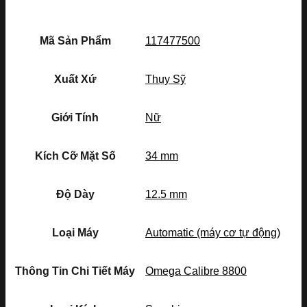
Mã Sản Phẩm
117477500
Xuất Xứ
Thụy Sỹ
Giới Tính
Nữ
Kích Cỡ Mặt Số
34 mm
Độ Dày
12.5 mm
Loại Máy
Automatic (máy cơ tự động)
Thông Tin Chi Tiết Máy
Omega Calibre 8800