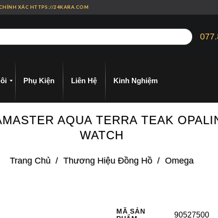
 CHÍNH XÁC HTTPS://24KARA.COM
077.
ôi
Phụ Kiện
Liên Hệ
Kinh Nghiệm
EAMASTER AQUA TERRA TEAK OPALIN
WATCH
Trang Chủ
/
Thương Hiệu Đồng Hồ
/
Omega
MÃ SẢN
90527500