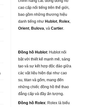
chính hãng các dòng đồng hồ
cao cấp nổi tiếng trên thế giới,
bao gồm những thương hiệu
danh tiếng như
Hublot
,
Rolex
,
Orient
,
Bulova
, và
Cartier
.
Đồng hồ Hublo
t
: Hublot nổi
bật với thiết kế mạnh mẽ, sáng
tạo và sự kết hợp độc đáo giữa
các vật liệu hiện đại như cao
0
su, titan và gốm, mang đến
những chiếc đồng hồ thể thao
đẳng cấp và đầy ấn tượng.
Đồng hồ Rolex
: Rolex là biểu