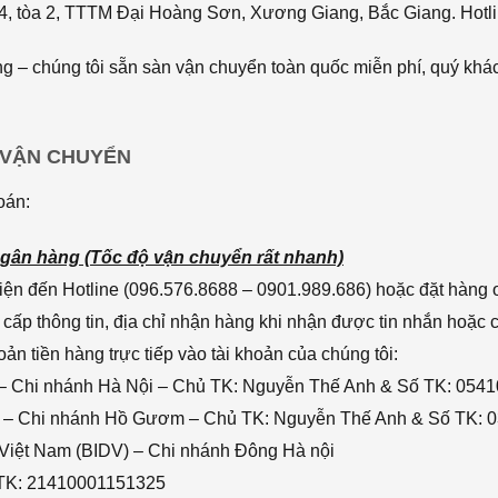
4, tòa 2, TTTM Đại Hoàng Sơn, Xương Giang, Bắc Giang. Hotli
 – chúng tôi sẵn sàn vận chuyển toàn quốc miễn phí, quý khác
 VẬN CHUYỂN
oán:
gân hàng (Tốc độ vận chuyển rất nhanh)
ện đến Hotline (096.576.8688 – 0901.989.686) hoặc đặt hàng o
cấp thông tin, địa chỉ nhận hàng khi nhận được tin nhắn hoặc
n tiền hàng trực tiếp vào tài khoản của chúng tôi:
– Chi nhánh Hà Nội – Chủ TK: Nguyễn Thế Anh & Số TK: 054
 – Chi nhánh Hồ Gươm – Chủ TK: Nguyễn Thế Anh & Số TK: 
 Việt Nam (BIDV) – Chi nhánh Đông Hà nội
 TK: 21410001151325