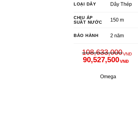
LOẠI DÂY
Dây Thép
CHỊU ÁP
150 m
SUẤT NƯỚC
BẢO HÀNH
2 năm
108,633,000
VNĐ
90,527,500
VNĐ
Omega