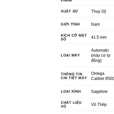
PHẨM
XUẤT XỨ
Thụy Sỹ
GIỚI TÍNH
Nam
KÍCH CỠ MẶT
41.5 mm
SỐ
Automatic
LOẠI MÁY
(máy cơ tự
động)
Omega
THÔNG TIN
CHI TIẾT MÁY
Calibre 850
LOẠI KÍNH
Sapphire
CHẤT LIỆU
Vỏ Thép
VỎ