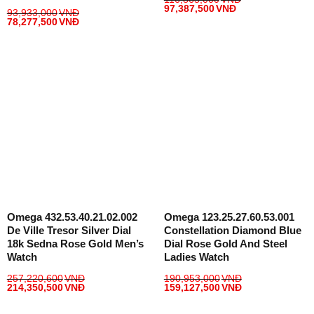
97,387,500
VNĐ
93,933,000
VNĐ
78,277,500
VNĐ
Omega 432.53.40.21.02.002
Omega 123.25.27.60.53.001
De Ville Tresor Silver Dial
Constellation Diamond Blue
18k Sedna Rose Gold Men’s
Dial Rose Gold And Steel
Watch
Ladies Watch
257,220,600
VNĐ
190,953,000
VNĐ
214,350,500
VNĐ
159,127,500
VNĐ