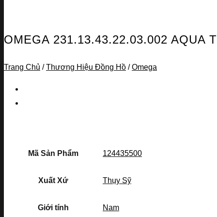
OMEGA 231.13.43.22.03.002 AQU
Trang Chủ
/
Thương Hiệu Đồng Hồ
/
Omega
Mã Sản Phẩm
124435500
Xuất Xứ
Thụy Sỹ
Giới tính
Nam