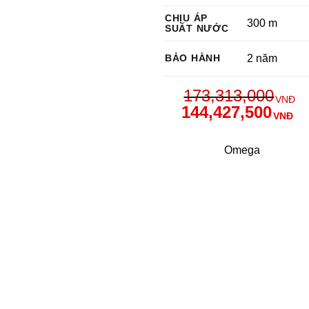
CHỊU ÁP
300 m
SUẤT NƯỚC
BẢO HÀNH
2 năm
173,313,000
VNĐ
144,427,500
VNĐ
Omega