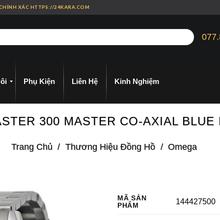
 CHÍNH XÁC HTTPS://24KARA.COM
077.
ôi
Phụ Kiện
Liên Hệ
Kinh Nghiệm
STER 300 MASTER CO-AXIAL BLUE 
Trang Chủ
/
Thương Hiệu Đồng Hồ
/
Omega
MÃ SẢN
144427500
PHẨM