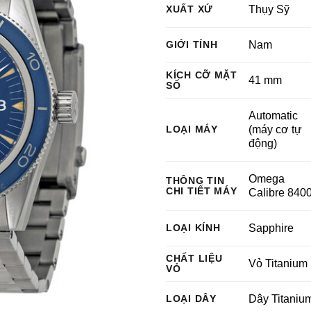
XUẤT XỨ
Thụy Sỹ
GIỚI TÍNH
Nam
KÍCH CỠ MẶT
41 mm
SỐ
Automatic
LOẠI MÁY
(máy cơ tự
động)
Omega
THÔNG TIN
CHI TIẾT MÁY
Calibre 840
LOẠI KÍNH
Sapphire
CHẤT LIỆU
Vỏ Titanium
VỎ
LOẠI DÂY
Dây Titaniu