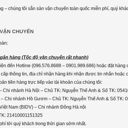
 – chúng tôi sẵn sàn vận chuyển toàn quốc miễn phí, quý khác
 VẬN CHUYỂN
oán:
gân hàng (Tốc độ vận chuyển rất nhanh)
ện đến Hotline (096.576.8688 – 0901.989.686) hoặc đặt hàng o
cấp thông tin, địa chỉ nhận hàng khi nhận được tin nhắn hoặc
n tiền hàng trực tiếp vào tài khoản của chúng tôi:
– Chi nhánh Hà Nội – Chủ TK: Nguyễn Thế Anh & Số TK: 054
 – Chi nhánh Hồ Gươm – Chủ TK: Nguyễn Thế Anh & Số TK: 
 Việt Nam (BIDV) – Chi nhánh Đông Hà nội
 TK: 21410001151325
hí tới quý khách trong thời gian sớm nhất.