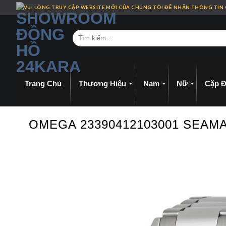
Skip
VUI LÒNG TRUY CẬP WEBSITE MỚI CỦA CHÚNG TÔI ĐỂ NHẬN THÔNG TIN
to
content
Trang Chủ
Thương Hiệu
Nam
Nữ
Cặp Đ
OMEGA 23390412103001 SEAMA