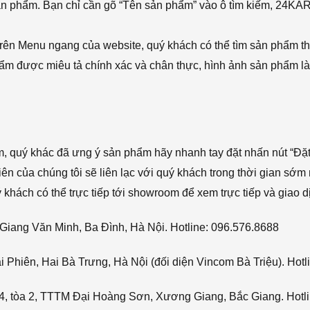
sản phẩm. Bạn chỉ cần gõ “Tên sản phẩm” vào ô tìm kiếm, 24KA
rên Menu ngang của website, quý khách có thể tìm sản phẩm t
phẩm được miêu tả chính xác và chân thực, hình ảnh sản phẩm là
ẩm, quý khác đã ưng ý sản phẩm hãy nhanh tay đặt nhấn nút “Đặt
viên của chúng tôi sẽ liên lạc với quý khách trong thời gian sớm 
hách có thể trực tiếp tới showroom để xem trực tiếp và giao d
Giang Văn Minh, Ba Đình, Hà Nội. Hotline: 096.576.8688
Phiên, Hai Bà Trưng, Hà Nội (đối diện Vincom Bà Triệu). Hotl
4, tòa 2, TTTM Đại Hoàng Sơn, Xương Giang, Bắc Giang. Hotli