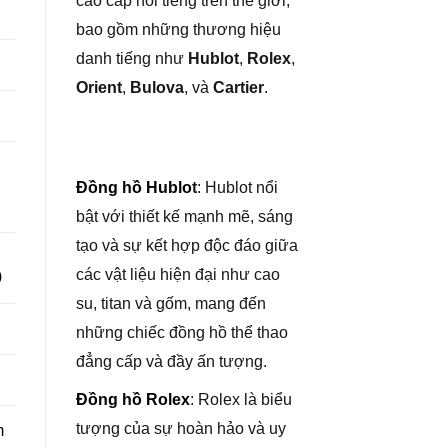
cao cấp nổi tiếng trên thế giới,
bao gồm những thương hiệu
danh tiếng như
Hublot
,
Rolex
,
Orient
,
Bulova
, và
Cartier
.
Đồng hồ Hublo
t
: Hublot nổi
bật với thiết kế mạnh mẽ, sáng
tạo và sự kết hợp độc đáo giữa
các vật liệu hiện đại như cao
0
su, titan và gốm, mang đến
những chiếc đồng hồ thể thao
đẳng cấp và đầy ấn tượng.
Đồng hồ Rolex
: Rolex là biểu
tượng của sự hoàn hảo và uy
m