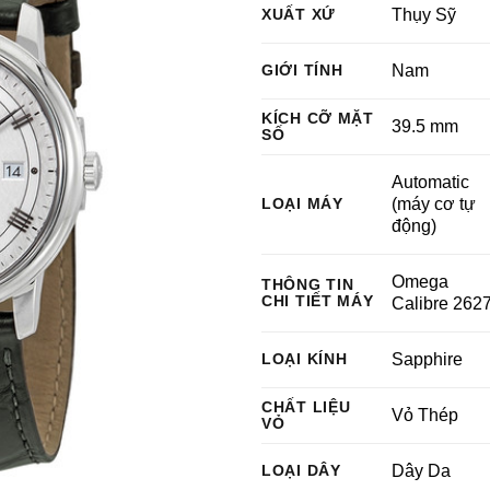
XUẤT XỨ
Thụy Sỹ
GIỚI TÍNH
Nam
KÍCH CỠ MẶT
39.5 mm
SỐ
Automatic
LOẠI MÁY
(máy cơ tự
động)
Omega
THÔNG TIN
CHI TIẾT MÁY
Calibre 262
LOẠI KÍNH
Sapphire
CHẤT LIỆU
Vỏ Thép
VỎ
LOẠI DÂY
Dây Da