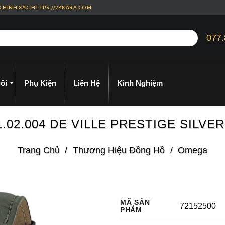
 CHÍNH XÁC HTTPS://24KARA.COM
077.
ôi
Phụ Kiện
Liên Hệ
Kinh Nghiệm
1.02.004 DE VILLE PRESTIGE SILVE
Trang Chủ
/
Thương Hiệu Đồng Hồ
/
Omega
MÃ SẢN
72152500
PHẨM