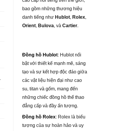
cao cấp nổi tiếng trên thế giới,
bao gồm những thương hiệu
danh tiếng như
Hublot
,
Rolex
,
Orient
,
Bulova
, và
Cartier
.
Đồng hồ Hublo
t
: Hublot nổi
bật với thiết kế mạnh mẽ, sáng
tạo và sự kết hợp độc đáo giữa
các vật liệu hiện đại như cao
7
su, titan và gốm, mang đến
những chiếc đồng hồ thể thao
đẳng cấp và đầy ấn tượng.
Đồng hồ Rolex
: Rolex là biểu
tượng của sự hoàn hảo và uy