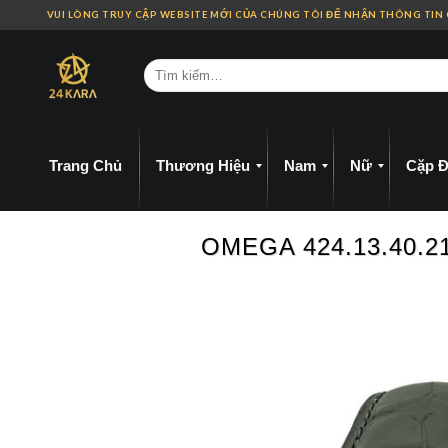
Skip
VUI LÒNG TRUY CẬP WEBSITE MỚI CỦA CHÚNG TÔI ĐỂ NHẬN THÔNG TIN
to
content
Trang Chủ
Thương Hiệu
Nam
Nữ
Cặp Đ
OMEGA 424.13.40.2