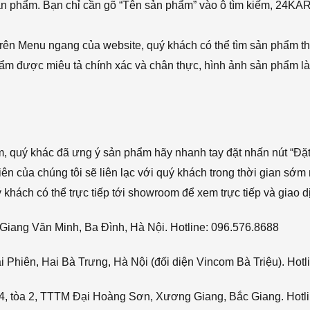
sản phẩm. Bạn chỉ cần gõ “Tên sản phẩm” vào ô tìm kiếm, 24KA
rên Menu ngang của website, quý khách có thể tìm sản phẩm t
phẩm được miêu tả chính xác và chân thực, hình ảnh sản phẩm là
ẩm, quý khác đã ưng ý sản phẩm hãy nhanh tay đặt nhấn nút “Đặt
viên của chúng tôi sẽ liên lạc với quý khách trong thời gian sớm 
hách có thể trực tiếp tới showroom để xem trực tiếp và giao d
Giang Văn Minh, Ba Đình, Hà Nội. Hotline: 096.576.8688
Phiên, Hai Bà Trưng, Hà Nội (đối diện Vincom Bà Triệu). Hotl
4, tòa 2, TTTM Đại Hoàng Sơn, Xương Giang, Bắc Giang. Hotli