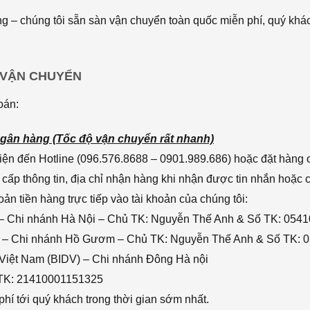
 – chúng tôi sẵn sàn vận chuyển toàn quốc miễn phí, quý khác
 VẬN CHUYỂN
oán:
gân hàng (Tốc độ vận chuyển rất nhanh)
ện đến Hotline (096.576.8688 – 0901.989.686) hoặc đặt hàng o
cấp thông tin, địa chỉ nhận hàng khi nhận được tin nhắn hoặc
n tiền hàng trực tiếp vào tài khoản của chúng tôi:
– Chi nhánh Hà Nội – Chủ TK: Nguyễn Thế Anh & Số TK: 054
 – Chi nhánh Hồ Gươm – Chủ TK: Nguyễn Thế Anh & Số TK: 
 Việt Nam (BIDV) – Chi nhánh Đông Hà nội
 TK: 21410001151325
hí tới quý khách trong thời gian sớm nhất.