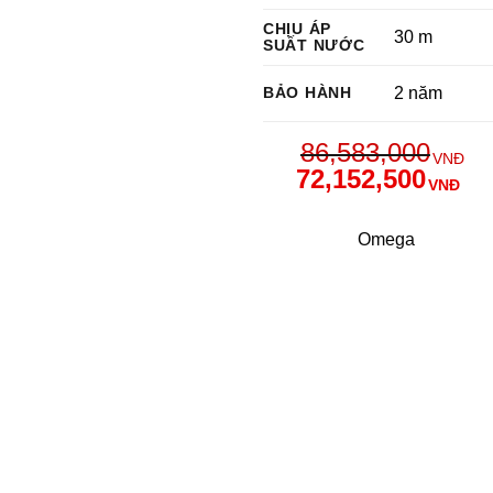
CHỊU ÁP
30 m
SUẤT NƯỚC
BẢO HÀNH
2 năm
86,583,000
VNĐ
72,152,500
VNĐ
Omega