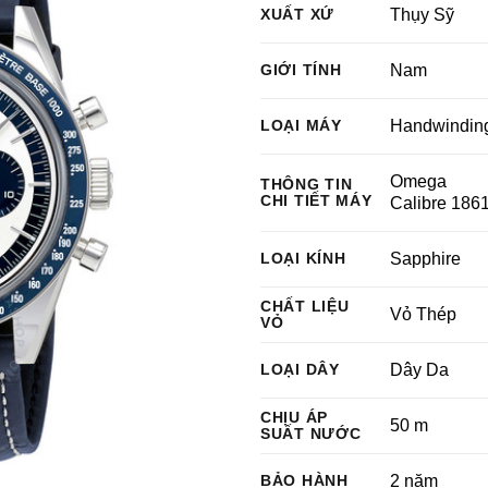
XUẤT XỨ
Thụy Sỹ
GIỚI TÍNH
Nam
LOẠI MÁY
Handwindin
Omega
THÔNG TIN
CHI TIẾT MÁY
Calibre 186
LOẠI KÍNH
Sapphire
CHẤT LIỆU
Vỏ Thép
VỎ
LOẠI DÂY
Dây Da
CHỊU ÁP
50 m
SUẤT NƯỚC
BẢO HÀNH
2 năm