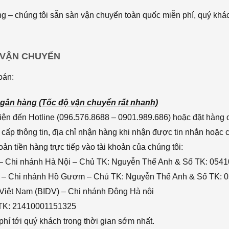
 – chúng tôi sẵn sàn vận chuyển toàn quốc miễn phí, quý khác
 VẬN CHUYỂN
oán:
gân hàng (Tốc độ vận chuyển rất nhanh)
ện đến Hotline (096.576.8688 – 0901.989.686) hoặc đặt hàng o
cấp thông tin, địa chỉ nhận hàng khi nhận được tin nhắn hoặc
n tiền hàng trực tiếp vào tài khoản của chúng tôi:
– Chi nhánh Hà Nội – Chủ TK: Nguyễn Thế Anh & Số TK: 054
 – Chi nhánh Hồ Gươm – Chủ TK: Nguyễn Thế Anh & Số TK: 
 Việt Nam (BIDV) – Chi nhánh Đông Hà nội
 TK: 21410001151325
hí tới quý khách trong thời gian sớm nhất.