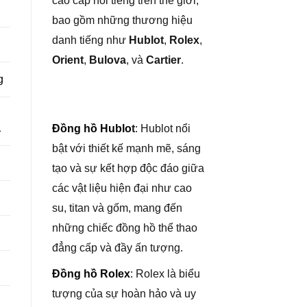
cao cấp nổi tiếng trên thế giới,
bao gồm những thương hiệu
danh tiếng như
Hublot
,
Rolex
,
Orient
,
Bulova
, và
Cartier
.
g
1
Đồng hồ Hublo
t
: Hublot nổi
bật với thiết kế mạnh mẽ, sáng
tạo và sự kết hợp độc đáo giữa
các vật liệu hiện đại như cao
su, titan và gốm, mang đến
những chiếc đồng hồ thể thao
đẳng cấp và đầy ấn tượng.
Đồng hồ Rolex
: Rolex là biểu
tượng của sự hoàn hảo và uy