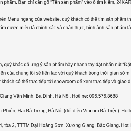
sản phẩm. Bạn chỉ cần gõ “Tên sản phẩm” vào ô tìm kiếm, 24KA
rên Menu ngang của website, quý khách có thể tìm sản phẩm t
phẩm được miêu tả chính xác và chân thực, hình ảnh sản phẩm là
ẩm, quý khác đã ưng ý sản phẩm hãy nhanh tay đặt nhấn nút “Đặt
viên của chúng tôi sẽ liên lạc với quý khách trong thời gian sớm 
hách có thể trực tiếp tới showroom để xem trực tiếp và giao d
Giang Văn Minh, Ba Đình, Hà Nội. Hotline: 096.576.8688
Phiên, Hai Bà Trưng, Hà Nội (đối diện Vincom Bà Triệu). Hotl
4, tòa 2, TTTM Đại Hoàng Sơn, Xương Giang, Bắc Giang. Hotli