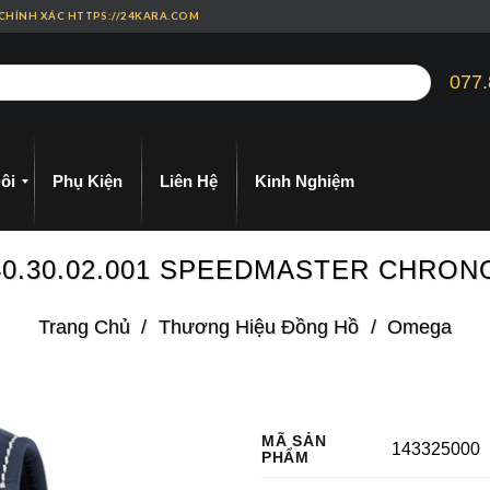
 CHÍNH XÁC HTTPS://24KARA.COM
077.
ôi
Phụ Kiện
Liên Hệ
Kinh Nghiệm
.40.30.02.001 SPEEDMASTER CHRO
Trang Chủ
/
Thương Hiệu Đồng Hồ
/
Omega
MÃ SẢN
143325000
PHẨM