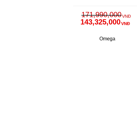
171,990,000
VNĐ
143,325,000
VNĐ
Omega