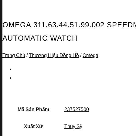
OMEGA 311.63.44.51.99.002 SP
AUTOMATIC WATCH
Trang Chủ
/
Thương Hiệu Đồng Hồ
/
Omega
Mã Sản Phẩm
237527500
Xuất Xứ
Thụy Sỹ