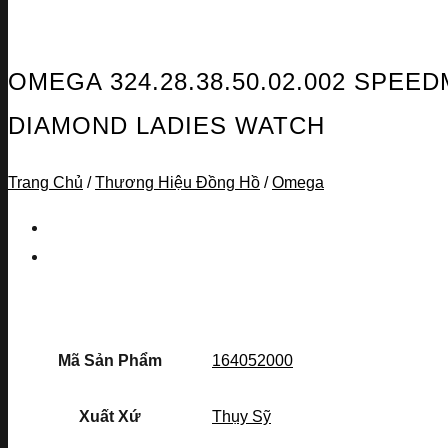
OMEGA 324.28.38.50.02.002 SPE
DIAMOND LADIES WATCH
Trang Chủ
/
Thương Hiệu Đồng Hồ
/
Omega
Mã Sản Phẩm
164052000
Xuất Xứ
Thụy Sỹ