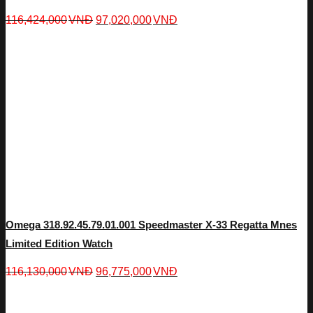
116,424,000
VNĐ
97,020,000
VNĐ
Omega 318.92.45.79.01.001 Speedmaster X-33 Regatta Mnes
Limited Edition Watch
116,130,000
VNĐ
96,775,000
VNĐ