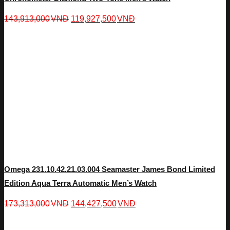
143,913,000
VNĐ
119,927,500
VNĐ
Omega 231.10.42.21.03.004 Seamaster James Bond Limited
Edition Aqua Terra Automatic Men’s Watch
173,313,000
VNĐ
144,427,500
VNĐ