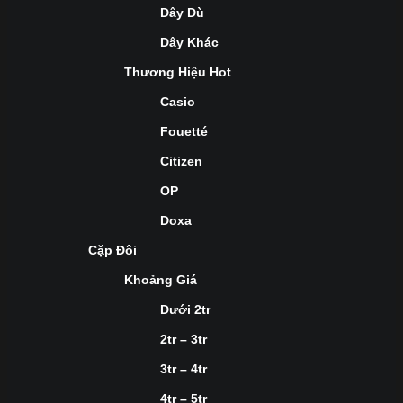
Dây Dù
Dây Khác
Thương Hiệu Hot
Casio
Fouetté
Citizen
OP
Doxa
Cặp Đôi
Khoảng Giá
Dưới 2tr
2tr – 3tr
3tr – 4tr
4tr – 5tr