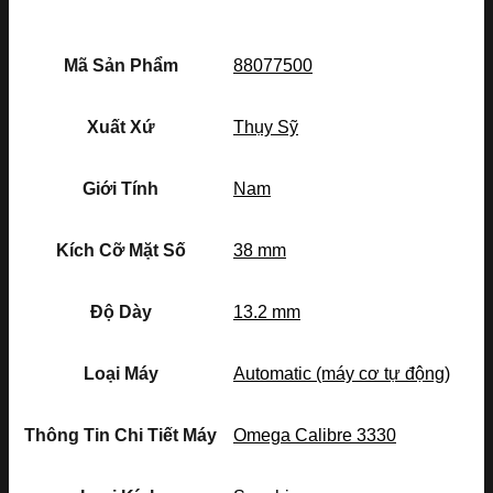
Mã Sản Phẩm
88077500
Xuất Xứ
Thụy Sỹ
Giới Tính
Nam
Kích Cỡ Mặt Số
38 mm
Độ Dày
13.2 mm
Loại Máy
Automatic (máy cơ tự động)
Thông Tin Chi Tiết Máy
Omega Calibre 3330