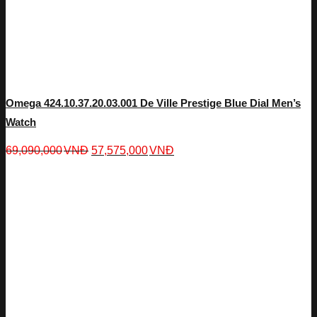
Omega 424.10.37.20.03.001 De Ville Prestige Blue Dial Men’s
Watch
69,090,000
VNĐ
57,575,000
VNĐ