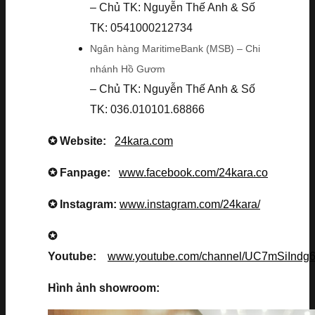
– Chủ TK: Nguyễn Thế Anh & Số
TK: 0541000212734
Ngân hàng MaritimeBank (MSB) – Chi
nhánh Hồ Gươm
– Chủ TK: Nguyễn Thế Anh & Số
TK: 036.010101.68866
✪ Website:
24kara.com
✪ Fanpage:
www.facebook.com/24kara.co
✪ Instagram:
www.instagram.com/24kara/
✪
Youtube:
www.youtube.com/channel/UC7mSiInd
Hình ảnh showroom: