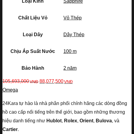
Loại Kính
Sapphire
Chất Liệu Vỏ
Vỏ Thép
Loại Dây
Dây Thép
Chịu Áp Suất Nước
100 m
Bảo Hành
2 năm
105,693,000
88,077,500
VNĐ
VNĐ
Omega
24Kara tự hào là nhà phân phối chính hãng các dòng đồng
hồ cao cấp nổi tiếng trên thế giới, bao gồm những thương
hiệu danh tiếng như
Hublot
,
Rolex
,
Orient
,
Bulova
, và
Cartier
.