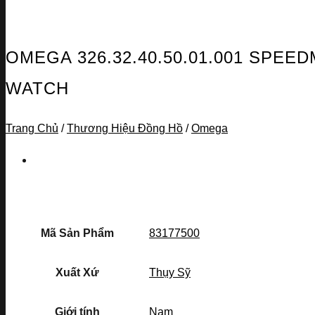
OMEGA 326.32.40.50.01.001 SPE
WATCH
Trang Chủ
/
Thương Hiệu Đồng Hồ
/
Omega
Mã Sản Phẩm
83177500
Xuất Xứ
Thụy Sỹ
Giới tính
Nam