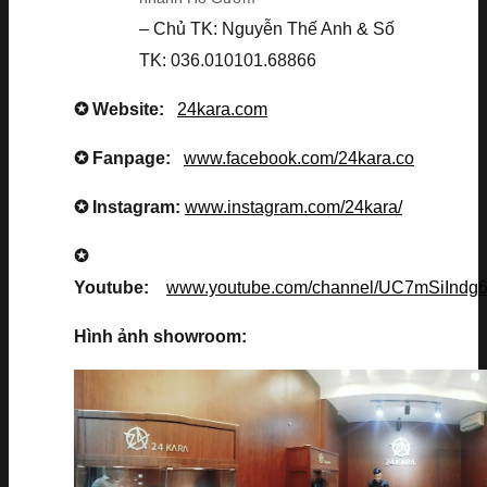
– Chủ TK: Nguyễn Thế Anh & Số
TK: 036.010101.68866
✪ Website:
24kara.com
✪ Fanpage:
www.facebook.com/24kara.co
✪ Instagram:
www.instagram.com/24kara/
✪
Youtube:
www.youtube.com/channel/UC7mSiInd
Hình ảnh showroom: