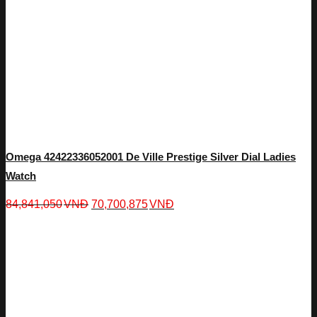
Omega 42422336052001 De Ville Prestige Silver Dial Ladies
Watch
84,841,050
VNĐ
70,700,875
VNĐ