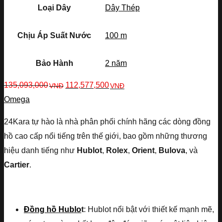
Loại Dây
Dây Thép
Chịu Áp Suất Nước
100 m
Bảo Hành
2 năm
135,093,000
112,577,500
VNĐ
VNĐ
Omega
24Kara tự hào là nhà phân phối chính hãng các dòng đồng
hồ cao cấp nổi tiếng trên thế giới, bao gồm những thương
hiệu danh tiếng như
Hublot
,
Rolex
,
Orient
,
Bulova
, và
Cartier
.
Đồng hồ Hublo
t
: Hublot nổi bật với thiết kế mạnh mẽ,