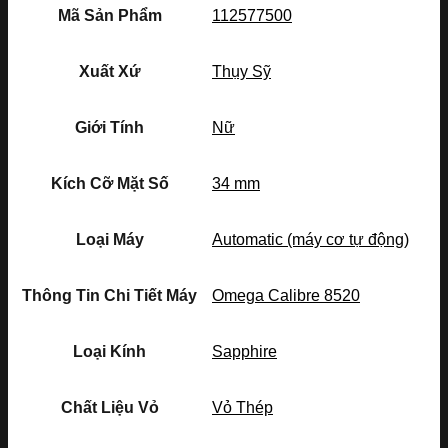
Mã Sản Phẩm
112577500
Xuất Xứ
Thụy Sỹ
Giới Tính
Nữ
Kích Cỡ Mặt Số
34 mm
Loại Máy
Automatic (máy cơ tự động)
Thông Tin Chi Tiết Máy
Omega Calibre 8520
Loại Kính
Sapphire
Chất Liệu Vỏ
Vỏ Thép