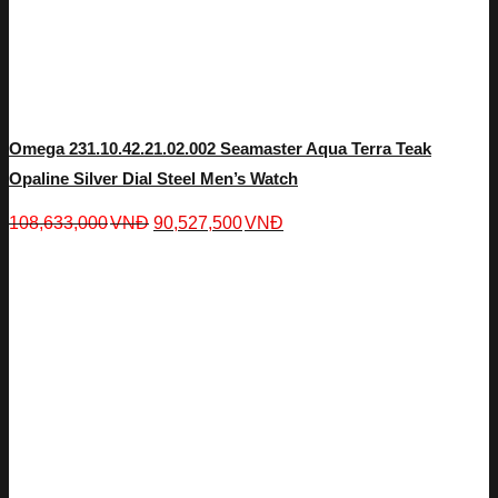
Omega 231.10.42.21.02.002 Seamaster Aqua Terra Teak
Opaline Silver Dial Steel Men’s Watch
108,633,000
VNĐ
90,527,500
VNĐ