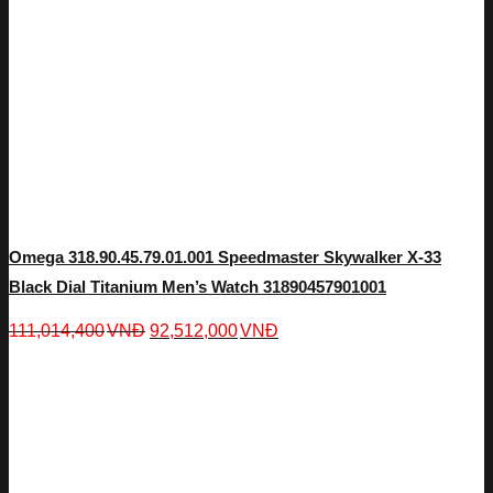
Omega 318.90.45.79.01.001 Speedmaster Skywalker X-33
Black Dial Titanium Men’s Watch 31890457901001
111,014,400
VNĐ
92,512,000
VNĐ