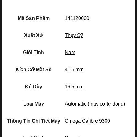
Mã Sản Phẩm
141120000
Xuất Xứ
Thụy Sỹ
Giới Tính
Nam
Kích Cỡ Mặt Số
41.5 mm
Độ Dày
16.5 mm
Loại Máy
Automatic (máy cơ tự động)
Thông Tin Chi Tiết Máy
Omega Calibre 9300