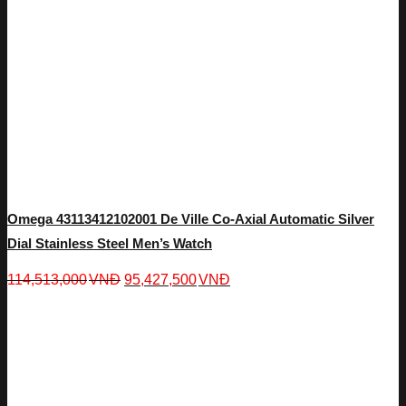
Omega 43113412102001 De Ville Co-Axial Automatic Silver
Dial Stainless Steel Men’s Watch
114,513,000
VNĐ
95,427,500
VNĐ