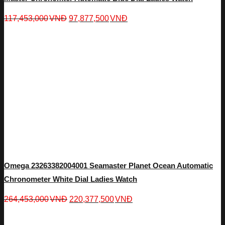
117,453,000
VNĐ
97,877,500
VNĐ
Omega 23263382004001 Seamaster Planet Ocean Automatic
Chronometer White Dial Ladies Watch
264,453,000
VNĐ
220,377,500
VNĐ