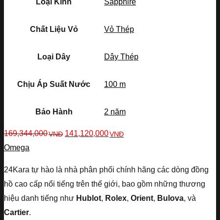
Loại Kính
Sapphire
Chất Liệu Vỏ
Vỏ Thép
Loại Dây
Dây Thép
Chịu Áp Suất Nước
100 m
Bảo Hành
2 năm
169,344,000
141,120,000
VNĐ
VNĐ
Omega
24Kara tự hào là nhà phân phối chính hãng các dòng đồng
hồ cao cấp nổi tiếng trên thế giới, bao gồm những thương
hiệu danh tiếng như
Hublot
,
Rolex
,
Orient
,
Bulova
, và
Cartier
.