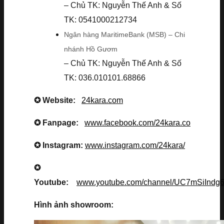
– Chủ TK: Nguyễn Thế Anh & Số
TK: 0541000212734
Ngân hàng MaritimeBank (MSB) – Chi
nhánh Hồ Gươm
– Chủ TK: Nguyễn Thế Anh & Số
TK: 036.010101.68866
✪ Website:
24kara.com
✪ Fanpage:
www.facebook.com/24kara.co
✪ Instagram:
www.instagram.com/24kara/
✪
Youtube:
www.youtube.com/channel/UC7mSiInd
Hình ảnh showroom: