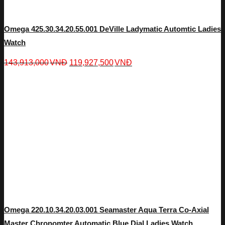
Omega 425.30.34.20.55.001 DeVille Ladymatic Automtic Ladies
Watch
143,913,000
VNĐ
119,927,500
VNĐ
Omega 220.10.34.20.03.001 Seamaster Aqua Terra Co-Axial
Master Chronomter Automatic Blue Dial Ladies Watch