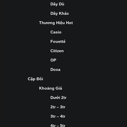
Dây Dù
Dây Khác
Thương Hiệu Hot
Casio
Fouetté
Citizen
OP
Doxa
Cặp Đôi
Khoảng Giá
Dưới 2tr
2tr – 3tr
3tr – 4tr
4tr – 5tr