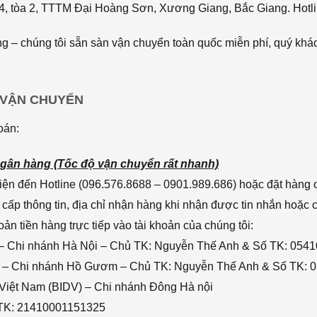
4, tòa 2, TTTM Đại Hoàng Sơn, Xương Giang, Bắc Giang. Hotli
 – chúng tôi sẵn sàn vận chuyển toàn quốc miễn phí, quý khác
 VẬN CHUYỂN
oán:
gân hàng (Tốc độ vận chuyển rất nhanh)
ện đến Hotline (096.576.8688 – 0901.989.686) hoặc đặt hàng o
cấp thông tin, địa chỉ nhận hàng khi nhận được tin nhắn hoặc
n tiền hàng trực tiếp vào tài khoản của chúng tôi:
– Chi nhánh Hà Nội – Chủ TK: Nguyễn Thế Anh & Số TK: 054
 – Chi nhánh Hồ Gươm – Chủ TK: Nguyễn Thế Anh & Số TK: 
 Việt Nam (BIDV) – Chi nhánh Đông Hà nội
 TK: 21410001151325