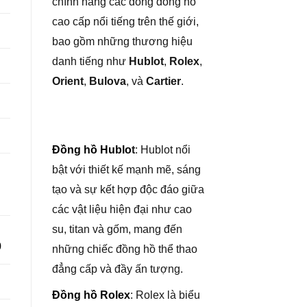
chính hãng các dòng đồng hồ
cao cấp nổi tiếng trên thế giới,
bao gồm những thương hiệu
danh tiếng như
Hublot
,
Rolex
,
Orient
,
Bulova
, và
Cartier
.
Đồng hồ Hublo
t
: Hublot nổi
bật với thiết kế mạnh mẽ, sáng
tạo và sự kết hợp độc đáo giữa
các vật liệu hiện đại như cao
su, titan và gốm, mang đến
0
những chiếc đồng hồ thể thao
đẳng cấp và đầy ấn tượng.
Đồng hồ Rolex
: Rolex là biểu