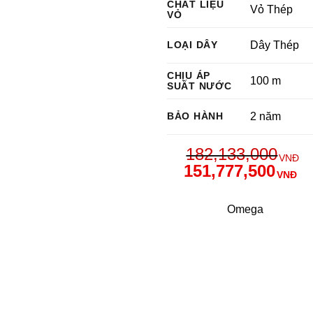
CHẤT LIỆU
Vỏ Thép
VỎ
LOẠI DÂY
Dây Thép
CHỊU ÁP
100 m
SUẤT NƯỚC
BẢO HÀNH
2 năm
182,133,000
VNĐ
151,777,500
VNĐ
Omega