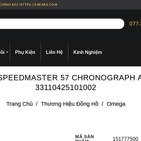
 CHÍNH XÁC HTTPS://24KARA.COM
077.
ôi
Phụ Kiện
Liên Hệ
Kinh Nghiệm
02 SPEEDMASTER 57 CHRONOGRAPH
33110425101002
Trang Chủ
/
Thương Hiệu Đồng Hồ
/
Omega
MÃ SẢN
151777500