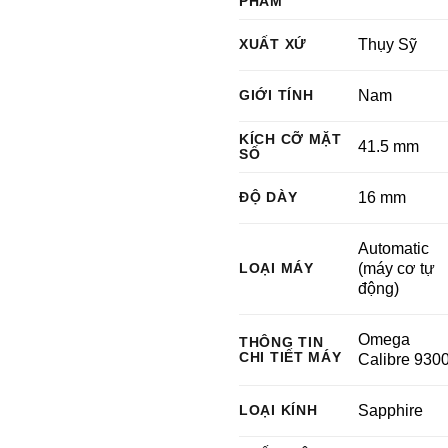
PHẨM
XUẤT XỨ
Thụy Sỹ
GIỚI TÍNH
Nam
KÍCH CỠ MẶT
41.5 mm
SỐ
ĐỘ DÀY
16 mm
Automatic
LOẠI MÁY
(máy cơ tự
động)
Omega
THÔNG TIN
CHI TIẾT MÁY
Calibre 930
LOẠI KÍNH
Sapphire