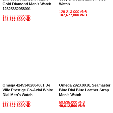
Gold Diamond Men’s Watch
Watch
12325352058001
129,213,000
VNĐ
107,677,500
VNĐ
176,253,000
VNĐ
146,877,500
VNĐ
Omega 42453402004001 De
Omega 2923.80.91 Seamaster
Ville Prestige Co-Axial White
Blue Dial Blue Leather Strap
Dial Men’s Watch
Men’s Watch
220,353,000
VNĐ
59,535,000
VNĐ
183,627,500
VNĐ
49,612,500
VNĐ