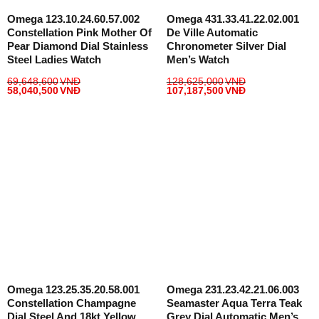
Omega 123.10.24.60.57.002
Omega 431.33.41.22.02.001
Constellation Pink Mother Of
De Ville Automatic
Pear Diamond Dial Stainless
Chronometer Silver Dial
Steel Ladies Watch
Men’s Watch
69,648,600
VNĐ
128,625,000
VNĐ
58,040,500
VNĐ
107,187,500
VNĐ
Omega 123.25.35.20.58.001
Omega 231.23.42.21.06.003
Constellation Champagne
Seamaster Aqua Terra Teak
Dial Steel And 18kt Yellow
Grey Dial Automatic Men’s