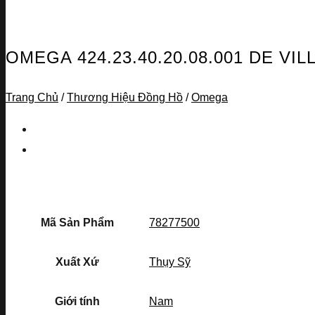
OMEGA 424.23.40.20.08.001 DE V
Trang Chủ
/
Thương Hiệu Đồng Hồ
/
Omega
Mã Sản Phẩm
78277500
Xuất Xứ
Thụy Sỹ
Giới tính
Nam