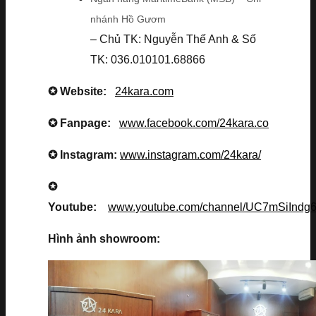
nhánh Hồ Gươm
– Chủ TK: Nguyễn Thế Anh & Số
TK: 036.010101.68866
✪ Website:
24kara.com
✪ Fanpage:
www.facebook.com/24kara.co
✪ Instagram:
www.instagram.com/24kara/
✪
Youtube:
www.youtube.com/channel/UC7mSiInd
Hình ảnh showroom: