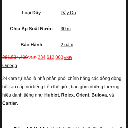
Loại Dây
Dây Da
Chịu Áp Suất Nước
30 m
Bảo Hành
2 năm
281,534,400
234,612,000
VNĐ
VNĐ
Omega
24Kara tự hào là nhà phân phối chính hãng các dòng đồng
hồ cao cấp nổi tiếng trên thế giới, bao gồm những thương
hiệu danh tiếng như
Hublot
,
Rolex
,
Orient
,
Bulova
, và
Cartier
.