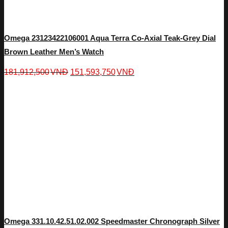
Omega 23123422106001 Aqua Terra Co-Axial Teak-Grey Dial
Brown Leather Men’s Watch
181,912,500
VNĐ
151,593,750
VNĐ
Omega 331.10.42.51.02.002 Speedmaster Chronograph Silver