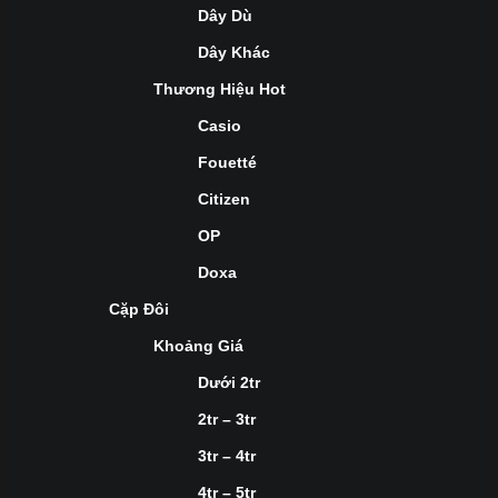
Dây Dù
Dây Khác
Thương Hiệu Hot
Casio
Fouetté
Citizen
OP
Doxa
Cặp Đôi
Khoảng Giá
Dưới 2tr
2tr – 3tr
3tr – 4tr
4tr – 5tr