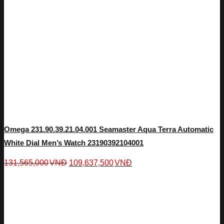
Omega 231.90.39.21.04.001 Seamaster Aqua Terra Automatic
White Dial Men’s Watch 23190392104001
131,565,000
VNĐ
109,637,500
VNĐ