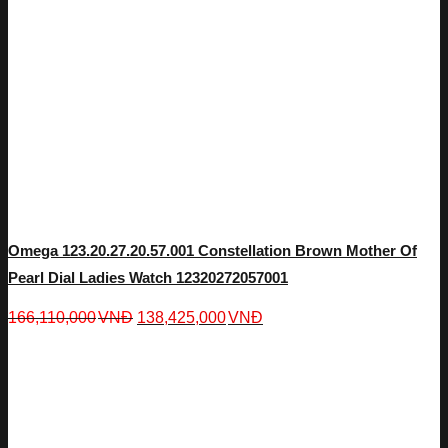
Omega 123.20.27.20.57.001 Constellation Brown Mother Of
Pearl Dial Ladies Watch 12320272057001
166,110,000
VNĐ
138,425,000
VNĐ