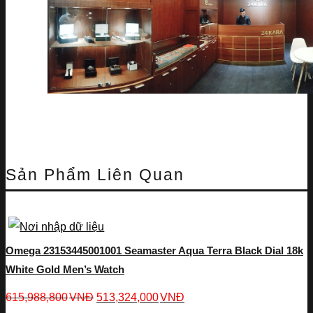
Sản Phẩm Liên Quan
Omega 23153445001001 Seamaster Aqua Terra Black Dial 18k
White Gold Men’s Watch
615,988,800
VNĐ
513,324,000
VNĐ