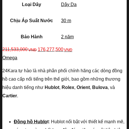
Loại Dây
Dây Da
Chịu Áp Suất Nước
30 m
Bảo Hành
2 năm
211,533,000
176,277,500
VNĐ
VNĐ
Omega
24Kara tự hào là nhà phân phối chính hãng các dòng đồng
hồ cao cấp nổi tiếng trên thế giới, bao gồm những thương
hiệu danh tiếng như
Hublot
,
Rolex
,
Orient
,
Bulova
, và
Cartier
.
Đồng hồ Hublo
t
: Hublot nổi bật với thiết kế mạnh mẽ,