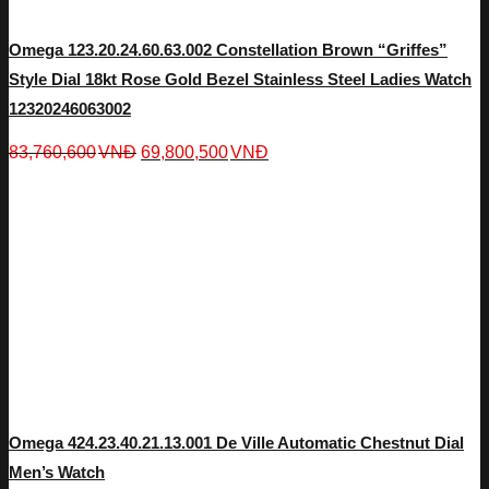
Omega 123.20.24.60.63.002 Constellation Brown “Griffes”
Style Dial 18kt Rose Gold Bezel Stainless Steel Ladies Watch
12320246063002
83,760,600
VNĐ
69,800,500
VNĐ
Omega 424.23.40.21.13.001 De Ville Automatic Chestnut Dial
Men’s Watch