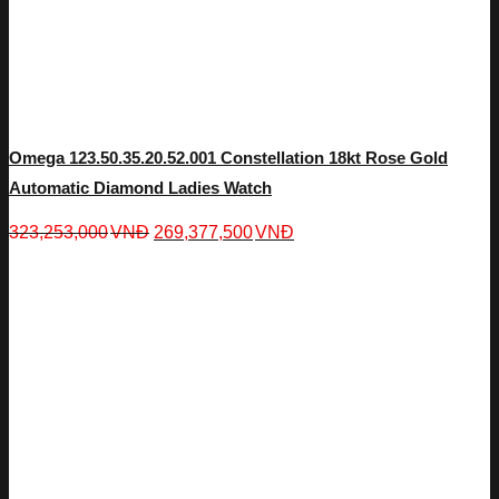
Omega 123.50.35.20.52.001 Constellation 18kt Rose Gold
Automatic Diamond Ladies Watch
323,253,000
VNĐ
269,377,500
VNĐ