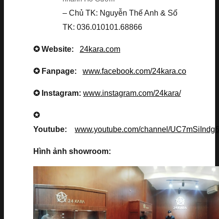
– Chủ TK: Nguyễn Thế Anh & Số
TK: 036.010101.68866
✪ Website:
24kara.com
✪ Fanpage:
www.facebook.com/24kara.co
✪ Instagram:
www.instagram.com/24kara/
✪
Youtube:
www.youtube.com/channel/UC7mSiInd
Hình ảnh showroom: