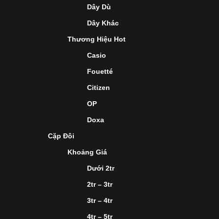
Dây Dù
Dây Khác
Thương Hiệu Hot
Casio
Fouetté
Citizen
OP
Doxa
Cặp Đôi
Khoảng Giá
Dưới 2tr
2tr – 3tr
3tr – 4tr
4tr – 5tr