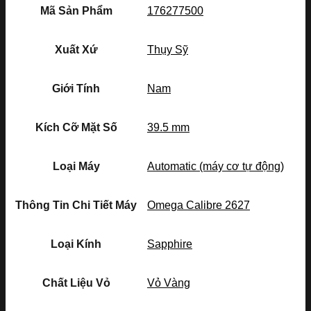
Mã Sản Phẩm
176277500
Xuất Xứ
Thụy Sỹ
Giới Tính
Nam
Kích Cỡ Mặt Số
39.5 mm
Loại Máy
Automatic (máy cơ tự động)
Thông Tin Chi Tiết Máy
Omega Calibre 2627
Loại Kính
Sapphire
Chất Liệu Vỏ
Vỏ Vàng