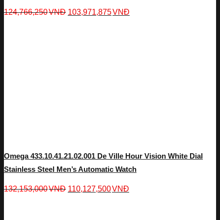
124,766,250
VNĐ
103,971,875
VNĐ
Omega 433.10.41.21.02.001 De Ville Hour Vision White Dial
Stainless Steel Men’s Automatic Watch
132,153,000
VNĐ
110,127,500
VNĐ