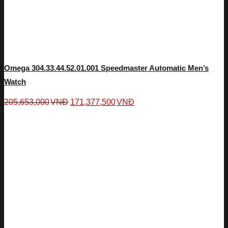
Omega 304.33.44.52.01.001 Speedmaster Automatic Men’s
Watch
205,653,000
VNĐ
171,377,500
VNĐ