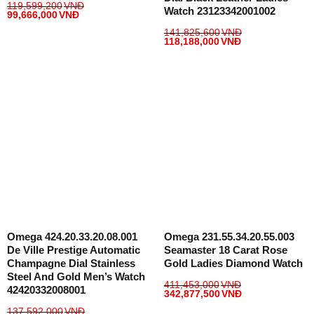
119,599,200
VNĐ
Watch 23123342001002
99,666,000
VNĐ
141,825,600
VNĐ
118,188,000
VNĐ
Omega 424.20.33.20.08.001
Omega 231.55.34.20.55.003
De Ville Prestige Automatic
Seamaster 18 Carat Rose
Champagne Dial Stainless
Gold Ladies Diamond Watch
Steel And Gold Men’s Watch
411,453,000
VNĐ
42420332008001
342,877,500
VNĐ
137,592,000
VNĐ