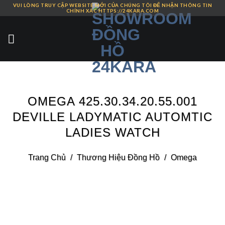
VUI LÒNG TRUY CẬP WEBSITE MỚI CỦA CHÚNG TÔI ĐỂ NHẬN THÔNG TIN
Skip
CHÍNH XÁC HTTPS://24KARA.COM
to
content
OMEGA 425.30.34.20.55.001
DEVILLE LADYMATIC AUTOMTIC
LADIES WATCH
Trang Chủ
/
Thương Hiệu Đồng Hồ
/
Omega