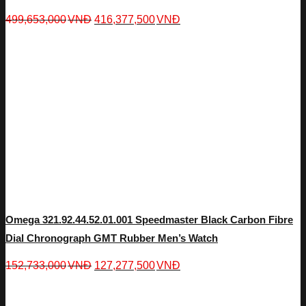
499,653,000
VNĐ
416,377,500
VNĐ
Omega 321.92.44.52.01.001 Speedmaster Black Carbon Fibre
Dial Chronograph GMT Rubber Men’s Watch
152,733,000
VNĐ
127,277,500
VNĐ