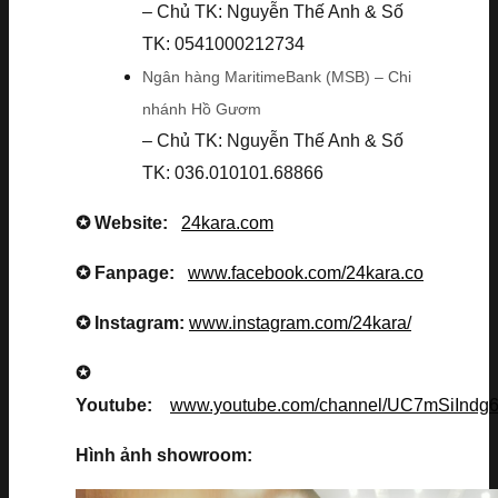
– Chủ TK: Nguyễn Thế Anh & Số
TK: 0541000212734
Ngân hàng MaritimeBank (MSB) – Chi
nhánh Hồ Gươm
– Chủ TK: Nguyễn Thế Anh & Số
TK: 036.010101.68866
✪ Website:
24kara.com
✪ Fanpage:
www.facebook.com/24kara.co
✪ Instagram:
www.instagram.com/24kara/
✪
Youtube:
www.youtube.com/channel/UC7mSiInd
Hình ảnh showroom: