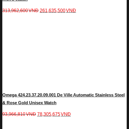
313,962,600
VNĐ
261,635,500
VNĐ
Omega 424.23.37.20.09.001 De Ville Automatic Stainless Steel
& Rose Gold Unisex Watch
93,966,810
VNĐ
78,305,675
VNĐ