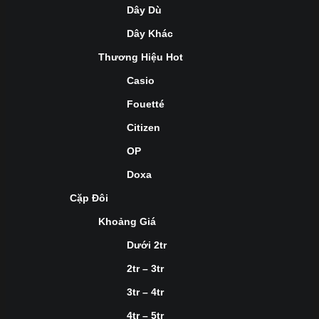
Dây Dù
Dây Khác
Thương Hiệu Hot
Casio
Fouetté
Citizen
OP
Doxa
Cặp Đôi
Khoảng Giá
Dưới 2tr
2tr – 3tr
3tr – 4tr
4tr – 5tr