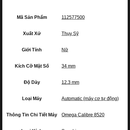
Mã Sản Phẩm
112577500
Xuất Xứ
Thụy Sỹ
Giới Tính
Nữ
Kích Cỡ Mặt Số
34 mm
Độ Dày
12.3 mm
Loại Máy
Automatic (máy cơ tự động)
Thông Tin Chi Tiết Máy
Omega Calibre 8520