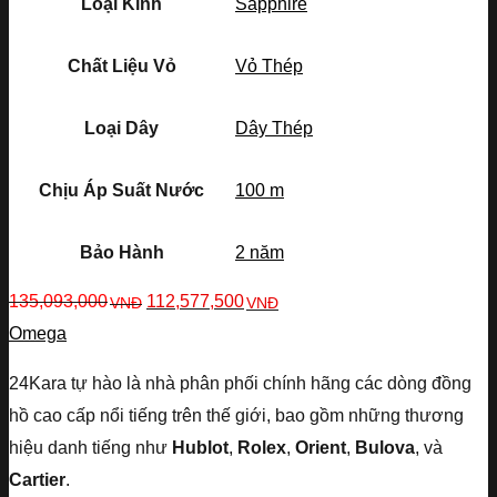
Loại Kính
Sapphire
Chất Liệu Vỏ
Vỏ Thép
Loại Dây
Dây Thép
Chịu Áp Suất Nước
100 m
Bảo Hành
2 năm
135,093,000
112,577,500
VNĐ
VNĐ
Omega
24Kara tự hào là nhà phân phối chính hãng các dòng đồng
hồ cao cấp nổi tiếng trên thế giới, bao gồm những thương
hiệu danh tiếng như
Hublot
,
Rolex
,
Orient
,
Bulova
, và
Cartier
.