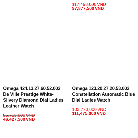
117,453,000
VNĐ
97,877,500
VNĐ
Omega 424.13.27.60.52.002
Omega 123.20.27.20.53.002
De Ville Prestige White-
Constellation Automatic Blue
Silvery Diamond Dial Ladies
Dial Ladies Watch
Leather Watch
133,770,000
VNĐ
111,475,000
VNĐ
55,713,000
VNĐ
46,427,500
VNĐ